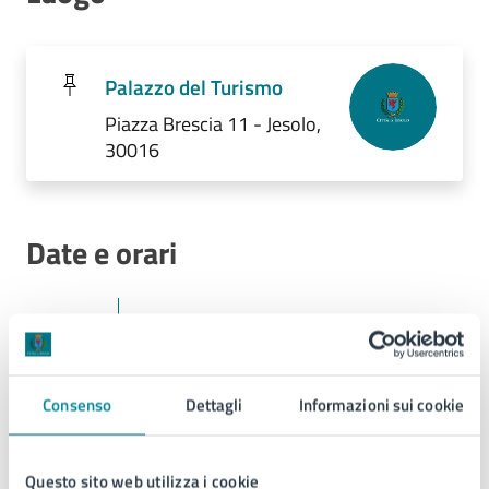
Palazzo del Turismo
Piazza Brescia 11 - Jesolo,
30016
Date e orari
12
21:00 - Inizio evento
SET
Consenso
Dettagli
Informazioni sui cookie
12
23:00 - Fine evento
Questo sito web utilizza i cookie