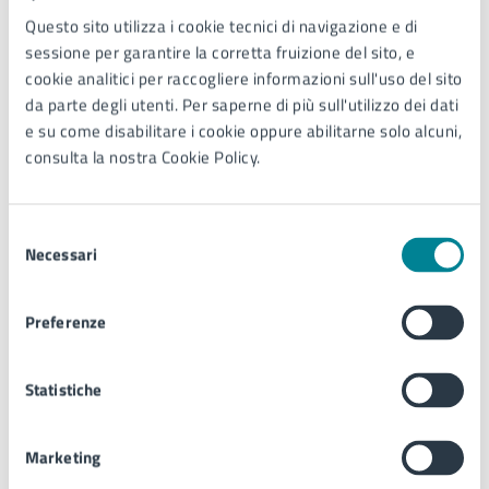
SET
Questo sito utilizza i cookie tecnici di navigazione e di
sessione per garantire la corretta fruizione del sito, e
cookie analitici per raccogliere informazioni sull'uso del sito
Costi
da parte degli utenti. Per saperne di più sull'utilizzo dei dati
e su come disabilitare i cookie oppure abilitarne solo alcuni,
consulta la nostra Cookie Policy.
A pagamento
Biglietti in vendita sul circuito Ticketone dalle 14.00
Selezione
lunedì 8 giugno.
Necessari
del
consenso
Preferenze
Ulteriori informazioni
Info e punti vendita autorizzati su
www.azalea.it
Statistiche
Marketing