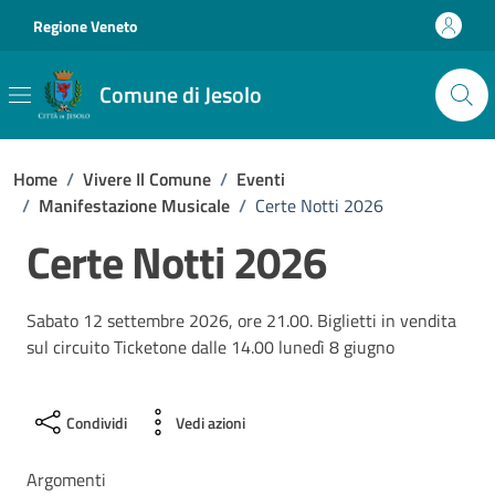
Vai ai contenuti
Vai al footer
Regione Veneto
Comune di Jesolo
Home
/
Vivere Il Comune
/
Eventi
/
Manifestazione Musicale
/
Certe Notti 2026
Certe Notti 2026
Sabato 12 settembre 2026, ore 21.00. Biglietti in vendita
sul circuito Ticketone dalle 14.00 lunedì 8 giugno
Condividi
Vedi azioni
Argomenti