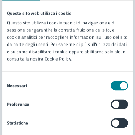
L'ufficio lavora a supporto al RPCT (Responsabile
Questo sito web utilizza i cookie
della Prevenzione della Corruzione e della
Trasparenza) nelle attività di consultazione e
Questo sito utilizza i cookie tecnici di navigazione e di
predisposizione e attuazione del PTPCT (Piano
sessione per garantire la corretta fruizione del sito, e
Triennale di Prevenzione della Corruzione e della
cookie analitici per raccogliere informazioni sull'uso del sito
Trasparenza).
da parte degli utenti. Per saperne di più sull'utilizzo dei dati
e su come disabilitare i cookie oppure abilitarne solo alcuni,
consulta la nostra Cookie Policy.
Datore di lavoro
Selezione
L'unità Datore di lavoro si occupa della gestione
Necessari
del
delle strategie sulla sicurezza nei luoghi di lavoro:
consenso
sicurezza in edifici o specifici ambienti, sedi di
Preferenze
lavoro dei dipendenti comunali e equiparati,
controlli sulla situazione sanitaria dei dipendenti.
Statistiche