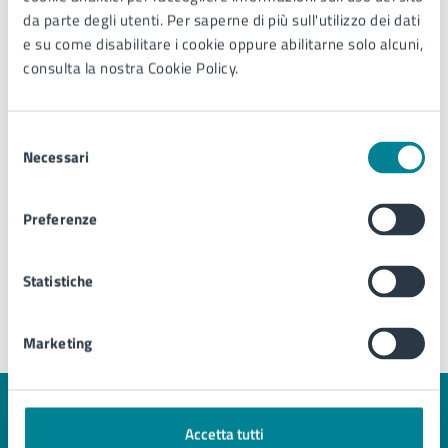
da parte degli utenti. Per saperne di più sull'utilizzo dei dati
e su come disabilitare i cookie oppure abilitarne solo alcuni,
Centro per la cultura
consulta la nostra Cookie Policy.
Selezione
Necessari
del
Luogo per lo sport e il tempo libero
consenso
Preferenze
Parco e giardino
Statistiche
Marketing
Quanto sono chiare le informazioni su questa
Accetta tutti