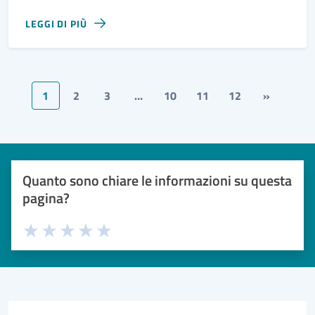
LEGGI DI PIÙ
1
2
3
…
10
11
12
»
Quanto sono chiare le informazioni su questa
pagina?
Valuta 1 stelle su 5
Valuta 2 stelle su 5
Valuta 3 stelle su 5
Valuta 4 stelle su 5
Valuta 5 stelle su 5