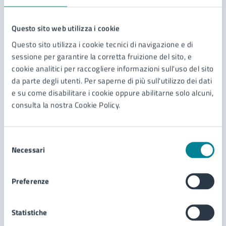
6
Questo sito web utilizza i cookie
Agosto
Questo sito utilizza i cookie tecnici di navigazione e di
2026
sessione per garantire la corretta fruizione del sito, e
cookie analitici per raccogliere informazioni sull'uso del sito
da parte degli utenti. Per saperne di più sull'utilizzo dei dati
e su come disabilitare i cookie oppure abilitarne solo alcuni,
consulta la nostra Cookie Policy.
MANIFESTAZIONE MUSICALE
Selezione
06/08/26
06/08/26
DAL
—
AL
Necessari
del
Radio Bellla e Monella: La notte tutta da
consenso
cantare
Preferenze
Bellla & Monella – La Notte Tutta da Cantare
Statistiche