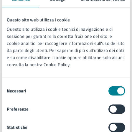
Per conoscere i dettagli di scadenze, requisiti e altre
informazioni importanti, leggi i termini e le condizioni
di servizio.
Questo sito web utilizza i cookie
Questo sito utilizza i cookie tecnici di navigazione e di
Termini e condizioni di servizio (PDF)
sessione per garantire la corretta fruizione del sito, e
cookie analitici per raccogliere informazioni sull'uso del sito
da parte degli utenti. Per saperne di più sull'utilizzo dei dati
e su come disabilitare i cookie oppure abilitarne solo alcuni,
Contatti
consulta la nostra Cookie Policy.
Provveditorato
Selezione
Necessari
del
Telefono:
0421359327
consenso
E-mail:
provveditorato@comune.jesolo.ve.it
PEC:
comune.jesolo@legalmail.it
Preferenze
Statistiche