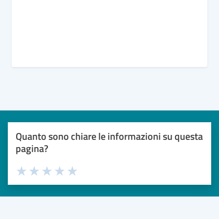
Quanto sono chiare le informazioni su questa
pagina?
Valuta 1 stelle su 5
Valuta 2 stelle su 5
Valuta 3 stelle su 5
Valuta 4 stelle su 5
Valuta 5 stelle su 5