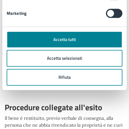
Unità organizzativa responsabile
Marketing
Provveditorato
Via Sant'Antonio 11 - Jesolo (VE),
Accetta tutti
30016
Accetta selezionati
Argomenti:
Rifiuta
Turismo
Procedure collegate all'esito
Il bene è restituito, previo verbale di consegna, alla
persona che ne abbia rivendicato la proprietà e ne curi