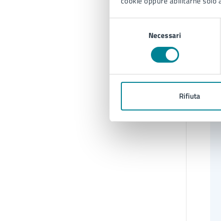
cookie oppure abilitarne solo a
Selezione
Necessari
del
consenso
Rifiuta