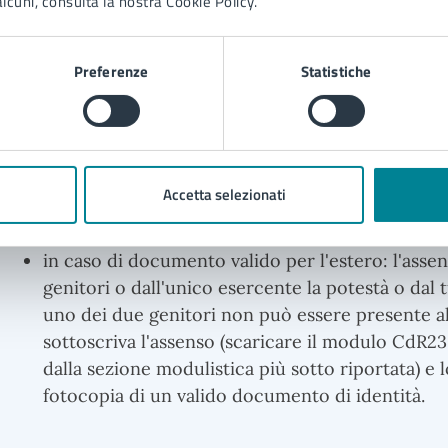
lcuni, consulta la nostra Cookie Policy.
I minorenni possono ottenere la carta di identità fin d
Preferenze
Statistiche
presenza del minore e dei genitori o di uno di essi op
partire dai 12 anni, il minore firma il documento e dep
Sono necessari inoltre:
Accetta selezionati
un documento di riconoscimento del minore (se
in caso di documento valido per l'estero: l'assen
genitori o dall'unico esercente la potestà o dal 
uno dei due genitori non può essere presente all
sottoscriva l'assenso (scaricare il modulo CdR2
dalla sezione modulistica più sotto riportata) e 
fotocopia di un valido documento di identità.