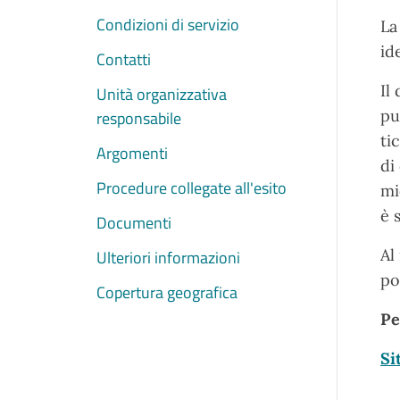
Condizioni di servizio
La
id
Contatti
Il
Unità organizzativa
pu
responsabile
ti
Argomenti
di
Procedure collegate all'esito
mi
è 
Documenti
Al
Ulteriori informazioni
po
Copertura geografica
Pe
Si