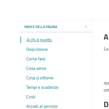
INDICE DELLA PAGINA
A
A chi è rivolto
Descrizione
La
Come fare
Cosa serve
Cosa si ottiene
At
Tempi e scadenze
ot
Costi
D
Accedi al servizio