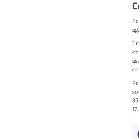
C
Pe
ag
I 
en
as
co
Pe
so
35
17