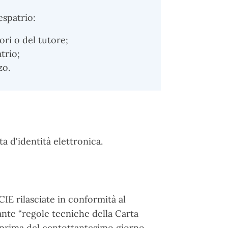
espatrio:
ori o del tutore;
trio;
zo.
ta d'identità elettronica.
CIE rilasciate in conformità al
nte “regole tecniche della Carta
e prima del centottantesimo giorno