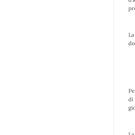
pr
La
do
Pe
di
gi
La