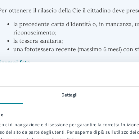
Per ottenere il rilascio della Cie il cittadino deve pre
la precedente carta d'identità o, in mancanza, 
riconoscimento;
la tessera sanitaria;
una fototessera recente (massimo 6 mesi) con s
Esempi foto
Smarrimento o furto: è necessario esibire la denuncia 
Dettagli
pubblica sicurezza o presso i carabinieri.
ie
cnici di navigazione e di sessione per garantire la corretta fruizione 
Deterioramento della carta d'identità: deve essere co
o del sito da parte degli utenti. Per saperne di più sull'utilizzo dei 