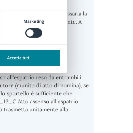
alla nascita: è sempre necessaria la
Marketing
pure, in assenza, di un parente. A
osita le impronte digitali.
Accetta tutti
 in possesso)
so all'espatrio reso da entrambi i
tutore (munito di atto di nomina); se
o sportello è sufficiente che
3_13_C Atto assenso all'espatrio
lo trasmetta unitamente alla