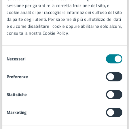
Servizi demografici
sessione per garantire la corretta fruizione del sito, e
cookie analitici per raccogliere informazioni sull'uso del sito
Telefono:
0421359302
da parte degli utenti. Per saperne di più sull'utilizzo dei dati
Telefono:
0421359303
e su come disabilitare i cookie oppure abilitarne solo alcuni,
E-mail:
servizi.demografici@comune.jesolo.ve.it
consulta la nostra Cookie Policy.
PEC:
comune.jesolo@legalmail.it
Selezione
Necessari
del
Unità organizzativa responsabile
consenso
Preferenze
Servizi demografici
Statistiche
Via Sant'Antonio 11 - Jesolo (VE),
30016
Marketing