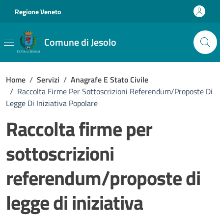
Vai ai contenuti
Vai al footer
Regione Veneto
Comune di Jesolo
Home
/
Servizi
/
Anagrafe E Stato Civile
/
Raccolta Firme Per Sottoscrizioni Referendum/proposte Di
Legge Di Iniziativa Popolare
Raccolta firme per
sottoscrizioni
referendum/proposte di
legge di iniziativa