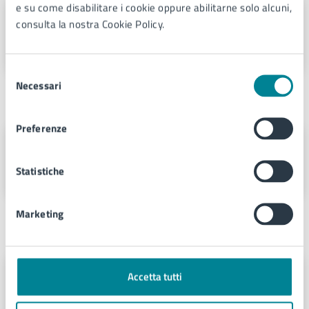
e su come disabilitare i cookie oppure abilitarne solo alcuni,
Sara Panizzo
consulta la nostra Cookie Policy.
Responsabile
Selezione
Necessari
del
Assessore di riferimento
consenso
Preferenze
Luca Zanotto
Vicesindaco
Statistiche
Marketing
Sede principale
Municipio di Jesolo
Accetta tutti
Via Sant'Antonio 11 - Jesolo (VE),
30016