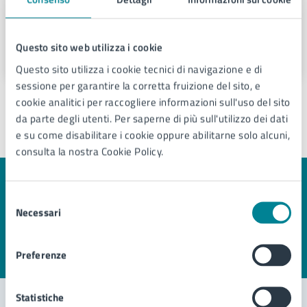
Telefono:
0421359343
E-mail:
politiche.sociali@comune.jesolo.ve.it
PEC:
comune.jesolo@legalmail.it
Questo sito web utilizza i cookie
Questo sito utilizza i cookie tecnici di navigazione e di
sessione per garantire la corretta fruizione del sito, e
cookie analitici per raccogliere informazioni sull'uso del sito
da parte degli utenti. Per saperne di più sull'utilizzo dei dati
e su come disabilitare i cookie oppure abilitarne solo alcuni,
Ultimo aggiornamento:
02/01/2026, 10:12
consulta la nostra Cookie Policy.
Quanto sono chiare le informazioni su questa
Selezione
pagina?
Necessari
del
consenso
Preferenze
Valuta 1 stelle su 5
Valuta 2 stelle su 5
Valuta 3 stelle su 5
Valuta 4 stelle su 5
Valuta 5 stelle su 5
Statistiche