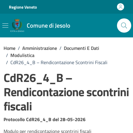
Vai ai contenuti
Vai al footer
Regione Veneto
Comune di Jesolo
Home
/
Amministrazione
/
Documenti E Dati
/
Modulistica
/
CdR26_4_B – Rendicontazione Scontrini Fiscali
CdR26_4_B –
Rendicontazione scontrini
fiscali
Dettagli del documento
Protocollo CdR26_4_B del 28-05-2026
Modulo per rendicontazione scontrini fiscali