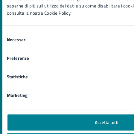
CATEGORIE DI SERVIZIO
saperne di più sull'utilizzo dei dati e su come disabilitare i cook
Ambiente
consulta la nostra Cookie Policy.
Anagrafe e stato civile
Autorizzazioni
Selezione
Catasto e urbanistica
Necessari
del
Cultura e tempo libero
consenso
Educazione e formazione
Giustizia e sicurezza pubblica
Preferenze
Imprese e commercio
Mobilità e trasporti
Statistiche
Salute, benessere e assistenza
Tributi, finanze e contravvenzioni
Turismo
Marketing
Vita lavorativa
NOVITÀ
Accetta tutti
Notizie