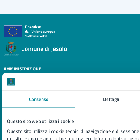
Comune di Jesolo
AMMINISTRAZIONE
Organi di governo
Aree amministrative
Uffici
Consenso
Dettagli
Enti e fondazioni
Politici
Personale amministrativo
Questo sito web utilizza i cookie
Documenti e Dati
Questo sito utilizza i cookie tecnici di navigazione e di sessione
del sito, e cookie analitici per raccogliere informazioni sull'uso 