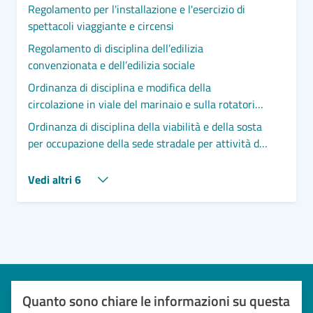
Regolamento per l'installazione e l'esercizio di
spettacoli viaggiante e circensi
Regolamento di disciplina dell’edilizia
convenzionata e dell’edilizia sociale
Ordinanza di disciplina e modifica della
circolazione in viale del marinaio e sulla rotatoria
"Famila" con via Roma Destra sp42 per lavori di
Ordinanza di disciplina della viabilità e della sosta
installazione aeronautica e successiva cerimonia
per occupazione della sede stradale per attività di
di inaugurazione.
cantiere in via San Marco. Proroga sino al
10/07/2026
Vedi altri 6
Quanto sono chiare le informazioni su questa