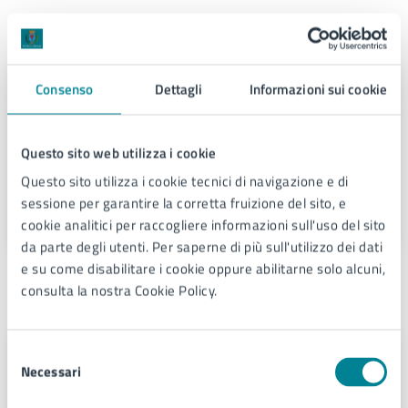
Contatti
Consenso
Dettagli
Informazioni sui cookie
Servizi demografici
Telefono:
0421359302
Questo sito web utilizza i cookie
Telefono:
0421359303
E-mail:
servizi.demografici@comune.jesolo.ve.it
Questo sito utilizza i cookie tecnici di navigazione e di
PEC:
comune.jesolo@legalmail.it
sessione per garantire la corretta fruizione del sito, e
cookie analitici per raccogliere informazioni sull'uso del sito
da parte degli utenti. Per saperne di più sull'utilizzo dei dati
e su come disabilitare i cookie oppure abilitarne solo alcuni,
Unità organizzativa responsabile
consulta la nostra Cookie Policy.
Selezione
Servizi demografici
Necessari
del
Via Sant'Antonio 11 - Jesolo (VE),
consenso