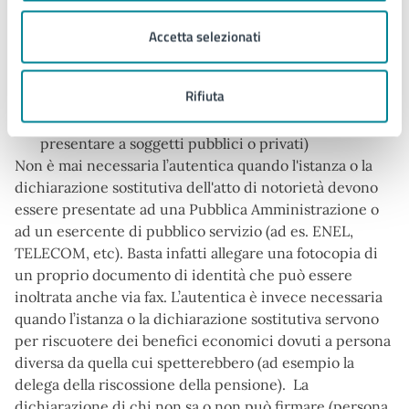
seguenti tipi di documenti:
Accetta selezionati
istanze (richieste rivolte ad una pubblica
amministrazione o ad un privato)
Rifiuta
dichiarazioni sostitutive dell'atto di notorietà
(dichiarazioni di conoscenza del sottoscrittore da
presentare a soggetti pubblici o privati)
Non è mai necessaria l’autentica quando l'istanza o la
dichiarazione sostitutiva dell'atto di notorietà devono
essere presentate ad una Pubblica Amministrazione o
ad un esercente di pubblico servizio (ad es. ENEL,
TELECOM, etc). Basta infatti allegare una fotocopia di
un proprio documento di identità che può essere
inoltrata anche via fax. L’autentica è invece necessaria
quando l’istanza o la dichiarazione sostitutiva servono
per riscuotere dei benefici economici dovuti a persona
diversa da quella cui spetterebbero (ad esempio la
delega della riscossione della pensione). La
dichiarazione di chi non sa o non può firmare (persona