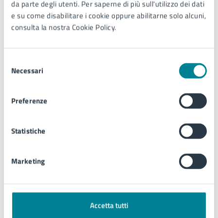
da parte degli utenti. Per saperne di più sull'utilizzo dei dati
e su come disabilitare i cookie oppure abilitarne solo alcuni,
Argomenti:
consulta la nostra Cookie Policy.
Documenti e certificati
Selezione
Necessari
del
Procedure collegate all'esito
consenso
Nel caso di richiesta diretta allo sportello il servizio è
Preferenze
erogato immediatamente.
Statistiche
Nel caso di richiesta di autentica a domicilio il servizio
è erogato appena si renda disponibile il personale della
polizia municipale abilitato a tale servizio.
Marketing
Ulteriori informazioni
Accetta tutti
L'attestazione è apposta di seguito alla sottoscrizione.
Possono essere autenticate le sottoscrizioni in calce ai