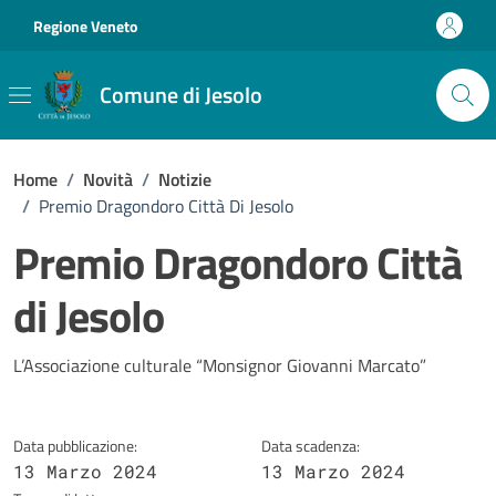
Vai ai contenuti
Vai al footer
Regione Veneto
Comune di Jesolo
Home
/
Novità
/
Notizie
/
Premio Dragondoro Città Di Jesolo
Premio Dragondoro Città
di Jesolo
Dettagli della notizia
L’Associazione culturale “Monsignor Giovanni Marcato”
Data pubblicazione:
Data scadenza:
13 Marzo 2024
13 Marzo 2024