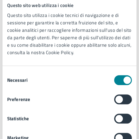
alcune epigrafi all’interno della pavimentazione dell’edificio
Questo sito web utilizza i cookie
religioso. Per garantire la loro conservazione e la fruizione da
Questo sito utilizza i cookie tecnici di navigazione e di
parte del pubblico, al momento del rinvenimento, furono
sessione per garantire la corretta fruizione del sito, e
immediatamente recuperati e successivamente restaurati. I
cookie analitici per raccogliere informazioni sull'uso del sito
mosaici sono attualmente visitabili presso la sala adiacente
da parte degli utenti. Per saperne di più sull'utilizzo dei dati
l’Ufficio dell’Azienda di Promozione Turistica, in Piazza Brescia.
e su come disabilitare i cookie oppure abilitarne solo alcuni,
consulta la nostra Cookie Policy.
Selezione
Necessari
del
consenso
Preferenze
Statistiche
Biblioteca Civica di Jesolo – Ufficio Cultura e Biblioteca
Piazzetta Jesolo, 1 – 30016 Jesolo
Marketing