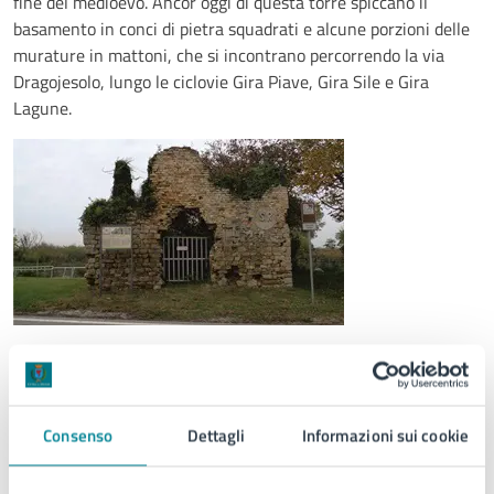
fine del medioevo. Ancor oggi di questa torre spiccano il
basamento in conci di pietra squadrati e alcune porzioni delle
murature in mattoni, che si incontrano percorrendo la via
Dragojesolo, lungo le ciclovie Gira Piave, Gira Sile e Gira
Lagune.
I mosaici di Jesolo
I frammenti di mosaico, sono stati recuperati all’interno della
basilica altomedievale, la chiesa precedente alla cattedrale di
Consenso
Dettagli
Informazioni sui cookie
S. Maria Assunta, e rivelano la presenza di decorazioni
geometriche e di cornici che rimarcano la presenza di