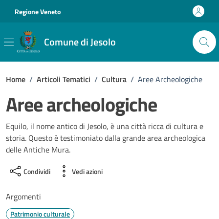
Vai ai contenuti
Vai al footer
Regione Veneto
Comune di Jesolo
Home
/
Articoli Tematici
/
Cultura
/
Aree Archeologiche
Aree archeologiche
Equilo, il nome antico di Jesolo, è una città ricca di cultura e
storia. Questo è testimoniato dalla grande area archeologica
delle Antiche Mura.
Condividi
Vedi azioni
Argomenti
Patrimonio culturale