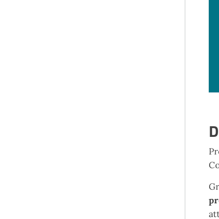
D
Pr
Co
Gr
pr
at