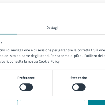
 cura di
Comunicazione
Dettagli
Via Sant'Antonio 11 - Jesolo (VE),
30016
ie
cnici di navigazione e di sessione per garantire la corretta fruizione 
o del sito da parte degli utenti. Per saperne di più sull'utilizzo dei 
lcuni, consulta la nostra Cookie Policy.
Preferenze
Statistiche
Contenuti correlati