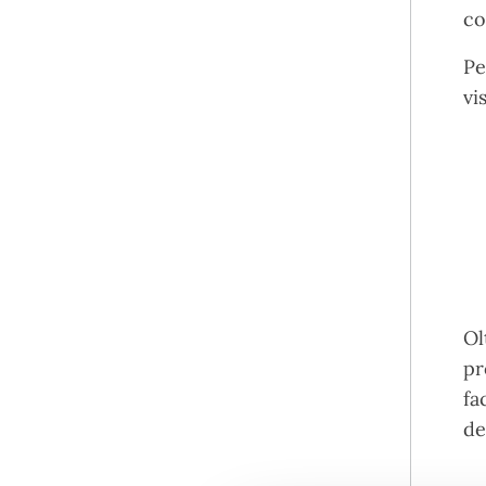
co
Pe
vi
Ol
pr
fa
de