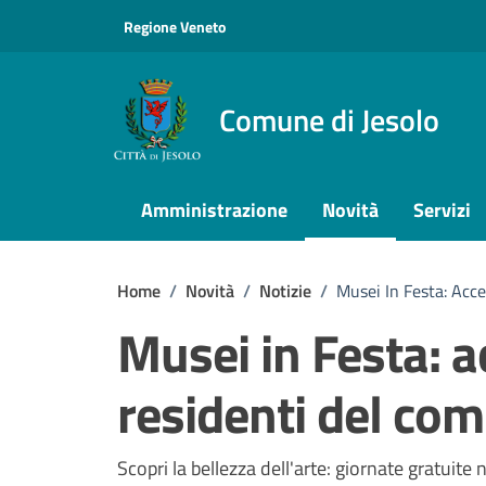
Vai ai contenuti
Vai al footer
Regione Veneto
Comune di Jesolo
Amministrazione
Novità
Servizi
Home
/
Novità
/
Notizie
/
Musei In Festa: Acce
Musei in Festa: a
residenti del com
Dettagli della notizi
Scopri la bellezza dell'arte: giornate gratuite 