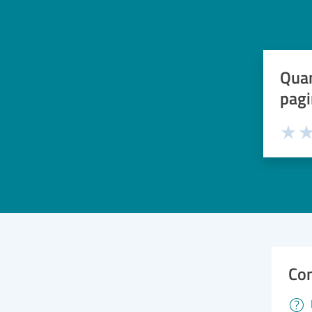
Quan
pagi
Valuta 
Val
Con