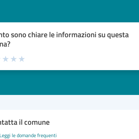
to sono chiare le informazioni su questa
na?
1 stelle su 5
uta 2 stelle su 5
Valuta 3 stelle su 5
Valuta 4 stelle su 5
Valuta 5 stelle su 5
tatta il comune
Leggi le domande frequenti