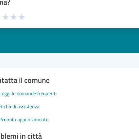
na?
1 stelle su 5
uta 2 stelle su 5
Valuta 3 stelle su 5
Valuta 4 stelle su 5
Valuta 5 stelle su 5
tatta il comune
Leggi le domande frequenti
Richiedi assistenza
Prenota appuntamento
blemi in città