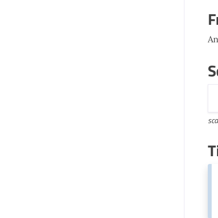
F
An
S
sca
T