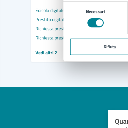
Selezione
Edicola digitale
Necessari
del
consenso
Prestito digitale eBook
Richiesta prestito libri, materiale video e audio, 
Richiesta prestito interbibliotecario libri
Rifiuta
Vedi altri 2
Quan