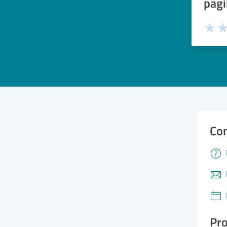
pagi
Valuta 
Val
Con
Pro