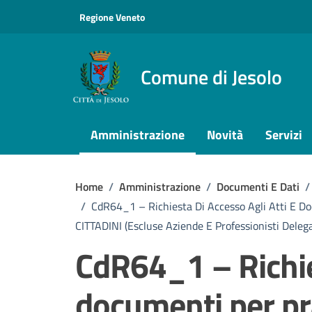
Vai ai contenuti
Vai al footer
Regione Veneto
Comune di Jesolo
Amministrazione
Novità
Servizi
Home
/
Amministrazione
/
Documenti E Dati
/
/
CdR64_1 – Richiesta Di Accesso Agli Atti E Do
CITTADINI (escluse Aziende E Professionisti Delega
CdR64_1 – Richies
documenti per prat