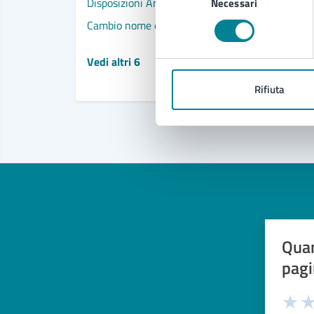
Disposizioni Anticipate di Trattamento (DAT)
Necessari
del
consenso
Cambio nome e/o cognome
Vedi altri 6
Rifiuta
Quan
pagi