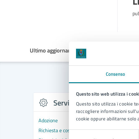
L
pu
Ultimo aggiornamento:
09/04/2026, 11:19
Consenso
Questo sito web utilizza i cook
Servizi
Questo sito utilizza i cookie te
raccogliere informazioni sull'us
cookie oppure abilitarne solo a
Adozione
Richiesta e costituzione di unione civile
Selezione