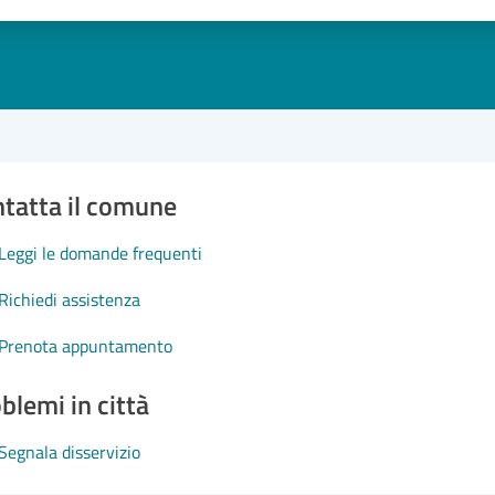
1 stelle su 5
uta 2 stelle su 5
Valuta 3 stelle su 5
Valuta 4 stelle su 5
Valuta 5 stelle su 5
tatta il comune
Leggi le domande frequenti
Richiedi assistenza
Prenota appuntamento
blemi in città
Segnala disservizio