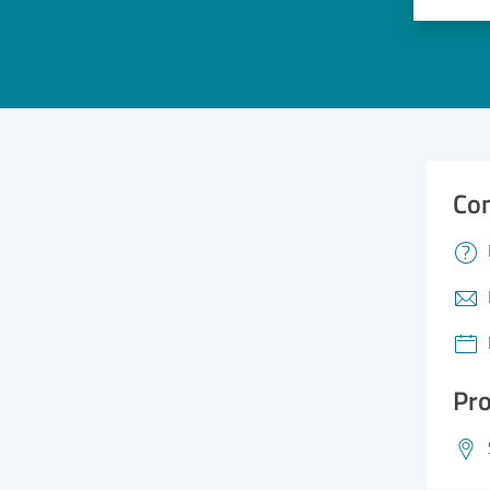
Valuta 
Val
Con
Pro