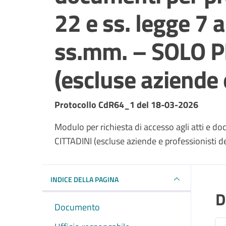
22 e ss. legge 7 
ss.mm. – SOLO P
(escluse aziende 
Dettagli del documento
Protocollo CdR64_1 del 18-03-2026
Modulo per richiesta di accesso agli atti e 
CITTADINI (escluse aziende e professionisti de
INDICE DELLA PAGINA
D
Documento