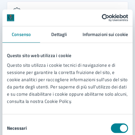
Servizi
Adozione
Consenso
Dettagli
Informazioni sui cookie
Richiesta e costituzione di unione civile
Disposizioni Anticipate di Trattamento (DAT)
Questo sito web utilizza i cookie
Cambio nome e/o cognome
Questo sito utilizza i cookie tecnici di navigazione e di
sessione per garantire la corretta fruizione del sito, e
Vedi altri 6
cookie analitici per raccogliere informazioni sull'uso del sito
da parte degli utenti. Per saperne di più sull'utilizzo dei dati
e su come disabilitare i cookie oppure abilitarne solo alcuni,
consulta la nostra Cookie Policy.
Selezione
Necessari
del