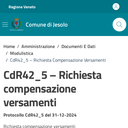
Vai ai contenuti
Vai al footer
Regione Veneto
Comune di Jesolo
Home
/
Amministrazione
/
Documenti E Dati
/
Modulistica
/
CdR42_5 – Richiesta Compensazione Versamenti
CdR42_5 – Richiesta
compensazione
versamenti
Dettagli del documento
Protocollo CdR42_5 del 31-12-2024
Richiesta compensazione versamenti