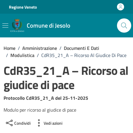
Vai ai contenuti
Vai al footer
Regione Veneto
Comune di Jesolo
Home
/
Amministrazione
/
Documenti E Dati
/
Modulistica
/
CdR35_21_A – Ricorso Al Giudice Di Pace
CdR35_21_A – Ricorso al
giudice di pace
Dettagli del documento
Protocollo CdR35_21_A del 25-11-2025
Modulo per ricorso al giudice di pace
Condividi
Vedi azioni