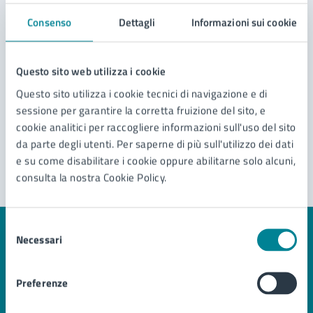
Cambio nome e/o cognome
Consenso
Dettagli
Informazioni sui cookie
Vedi altri 6
Questo sito web utilizza i cookie
Questo sito utilizza i cookie tecnici di navigazione e di
sessione per garantire la corretta fruizione del sito, e
cookie analitici per raccogliere informazioni sull'uso del sito
da parte degli utenti. Per saperne di più sull'utilizzo dei dati
e su come disabilitare i cookie oppure abilitarne solo alcuni,
consulta la nostra Cookie Policy.
Selezione
Necessari
Quanto sono chiare le informazioni su questa
del
pagina?
consenso
Preferenze
Valuta 1 stelle su 5
Valuta 2 stelle su 5
Valuta 3 stelle su 5
Valuta 4 stelle su 5
Valuta 5 stelle su 5