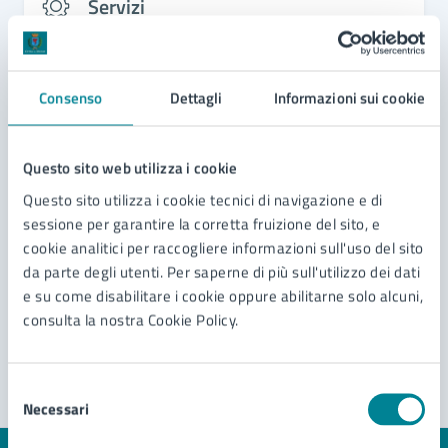
Servizi
Adozione
Richiesta e costituzione di unione civile
Consenso
Dettagli
Informazioni sui cookie
Disposizioni Anticipate di Trattamento (DAT)
Cambio nome e/o cognome
Questo sito web utilizza i cookie
Questo sito utilizza i cookie tecnici di navigazione e di
Vedi altri 6
sessione per garantire la corretta fruizione del sito, e
cookie analitici per raccogliere informazioni sull'uso del sito
da parte degli utenti. Per saperne di più sull'utilizzo dei dati
e su come disabilitare i cookie oppure abilitarne solo alcuni,
consulta la nostra Cookie Policy.
Selezione
Necessari
del
consenso