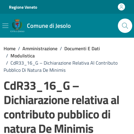
Vai ai contenuti
Vai al footer
Regione Veneto
Comune di Jesolo
Home
/
Amministrazione
/
Documenti E Dati
/
Modulistica
/
CdR33_16_G – Dichiarazione Relativa Al Contributo
Pubblico Di Natura De Minimis
CdR33_16_G –
Dichiarazione relativa al
contributo pubblico di
natura De Minimis