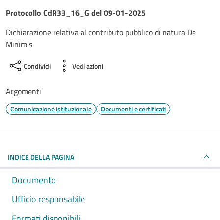
Dettagli del documento
Protocollo CdR33_16_G del 09-01-2025
Dichiarazione relativa al contributo pubblico di natura De
Minimis
Condividi
Vedi azioni
Argomenti
Comunicazione istituzionale
Documenti e certificati
INDICE DELLA PAGINA
Documento
Ufficio responsabile
Formati disponibili