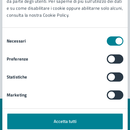
da parte degli utenti. Per saperne di più sull'utilizzo dei dati
Richiesta e costituzione di unione civile
e su come disabilitare i cookie oppure abilitarne solo alcuni,
Disposizioni Anticipate di Trattamento (DAT)
consulta la nostra Cookie Policy.
Cambio nome e/o cognome
Selezione
Vedi altri 6
Necessari
del
consenso
Preferenze
Statistiche
Marketing
Quanto sono chiare le informazioni su questa
pagina?
Accetta tutti