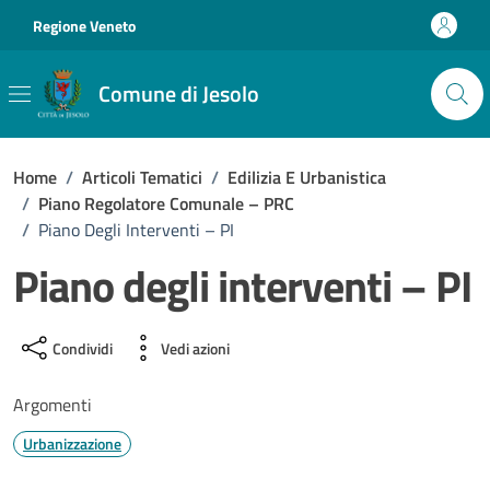
Vai ai contenuti
Vai al footer
Regione Veneto
Comune di Jesolo
Home
/
Articoli Tematici
/
Edilizia E Urbanistica
/
Piano Regolatore Comunale – PRC
/
Piano Degli Interventi – PI
Piano degli interventi – PI
Condividi
Vedi azioni
Argomenti
Urbanizzazione