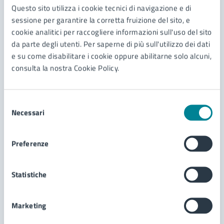
Contenuti correlati
Questo sito utilizza i cookie tecnici di navigazione e di
sessione per garantire la corretta fruizione del sito, e
cookie analitici per raccogliere informazioni sull'uso del sito
Servizi
da parte degli utenti. Per saperne di più sull'utilizzo dei dati
e su come disabilitare i cookie oppure abilitarne solo alcuni,
consulta la nostra Cookie Policy.
Presentazione piano urbanistico attuativo
Richiesta del certificato di destinazione
urbanistica
Selezione
Necessari
del
Sportello unico delle attività produttive - SUAP
consenso
Richiesta di autorizzazione per passo carrabile
Preferenze
Vedi altri 2
Statistiche
Marketing