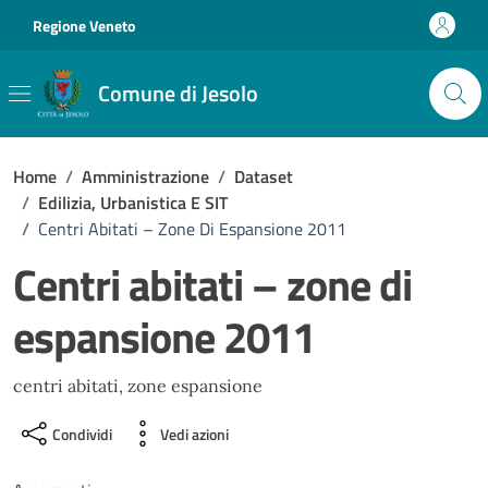
Vai ai contenuti
Vai al footer
Regione Veneto
Comune di Jesolo
Home
/
Amministrazione
/
Dataset
/
Edilizia, Urbanistica E SIT
/
Centri Abitati – Zone Di Espansione 2011
Centri abitati – zone di
espansione 2011
centri abitati, zone espansione
Condividi
Vedi azioni