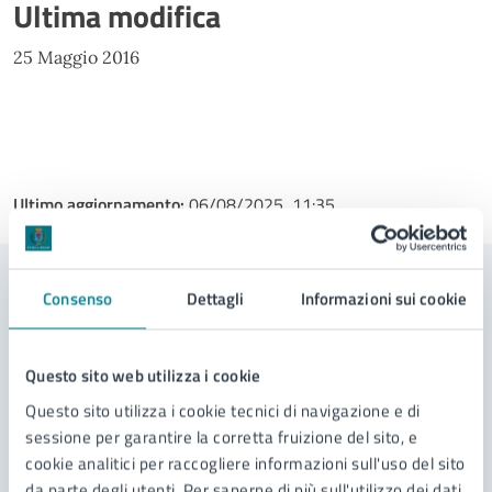
Ultima modifica
25 Maggio 2016
Ultimo aggiornamento:
06/08/2025, 11:35
Consenso
Dettagli
Informazioni sui cookie
Contenuti correlati
Questo sito web utilizza i cookie
Servizi
Questo sito utilizza i cookie tecnici di navigazione e di
sessione per garantire la corretta fruizione del sito, e
Presentazione piano urbanistico attuativo
cookie analitici per raccogliere informazioni sull'uso del sito
Richiesta del certificato di destinazione
da parte degli utenti. Per saperne di più sull'utilizzo dei dati