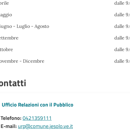
prile
dalle 9
aggio
dalle 9
iugno - Luglio - Agosto
dalle 9
ettembre
dalle 9
ttobre
dalle 9
ovembre - Dicembre
dalle 9
ontatti
Ufficio Relazioni con il Pubblico
Telefono:
0421359111
E-mail:
urp@comune.jesolo.ve.it