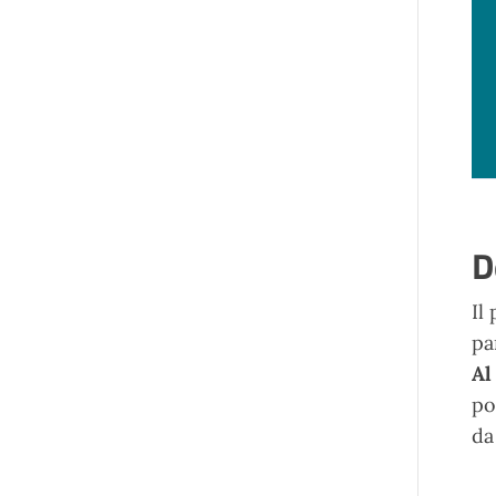
D
Il
pa
Al
po
da