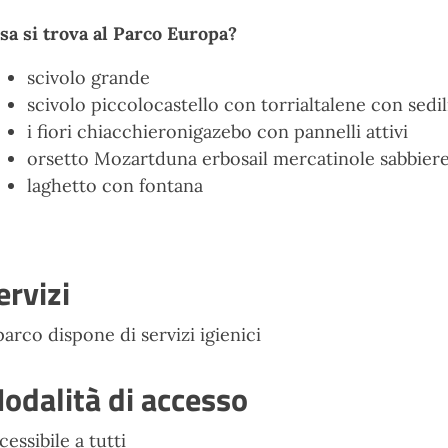
sa si trova al Parco Europa?
scivolo grande
scivolo piccolo
castello con torri
altalene con sedil
i fiori chiacchieroni
gazebo con pannelli attivi
orsetto Mozart
duna erbosa
il mercatino
le sabbier
laghetto con fontana
ervizi
 parco dispone di servizi igienici
odalità di accesso
cessibile a tutti