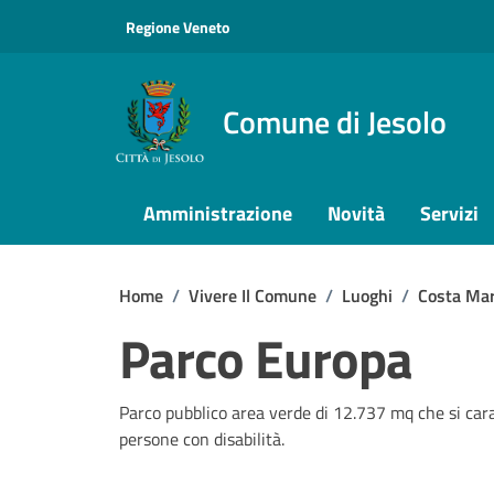
Vai ai contenuti
Vai al footer
Regione Veneto
Comune di Jesolo
Amministrazione
Novità
Servizi
Home
/
Vivere Il Comune
/
Luoghi
/
Costa Mar
Parco Europa
Parco pubblico area verde di 12.737 mq che si cara
persone con disabilità.