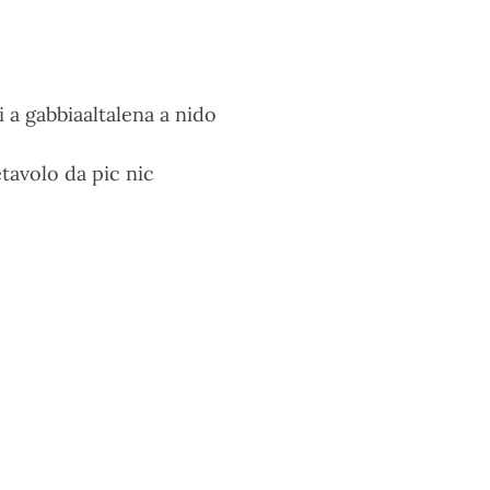
i a gabbia
altalena a nido
e
tavolo da pic nic