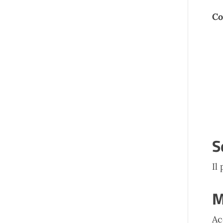
Co
S
Il
M
Ac