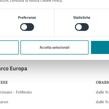
lcuni, consulta la nostra Cookie Policy.
Preferenze
Statistiche
 Ortiz, 30016
Accetta selezionati
rario per il pubblico
arco Europa
ESE
ORARI
ESE
ORARI
ennaio - Febbraio
dalle 9
arzo
dalle 9