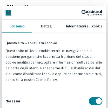
Allegati
Locandina - Visita guidata (PDF)
Consenso
Dettagli
Informazioni sui cookie
Ulteriori informazioni
Questo sito web utilizza i cookie
Questo sito utilizza i cookie tecnici di navigazione e di
web:
JMuseo - Il Nuovo Museo di Jesolo
sessione per garantire la corretta fruizione del sito, e
E-mail:
info@jmuseo.it
cookie analitici per raccogliere informazioni sull'uso del sito
Tel: +39 0421 911622
da parte degli utenti. Per saperne di più sull'utilizzo dei dati
e su come disabilitare i cookie oppure abilitarne solo alcuni,
consulta la nostra Cookie Policy.
Contatti
Selezione
Necessari
del
JMuseo Museo Civico
consenso