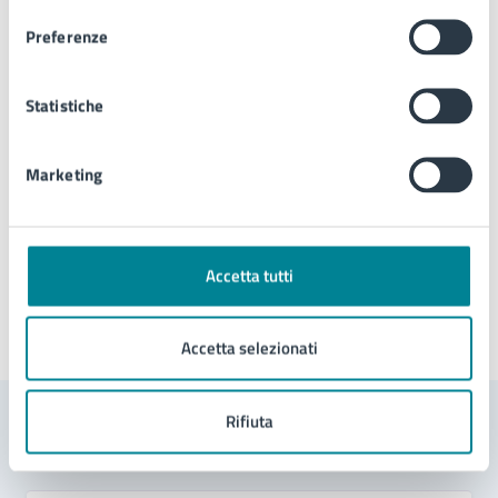
Preferenze
Telefono:
3395809773
Telefono:
0421 911622
E-mail:
jmuseo@comune.jesolo.ve.it
Statistiche
Marketing
Tipo di evento
: Visita guidata
Accetta tutti
Ultimo aggiornamento:
11/02/2026, 08:15
Accetta selezionati
Rifiuta
Contenuti correlati