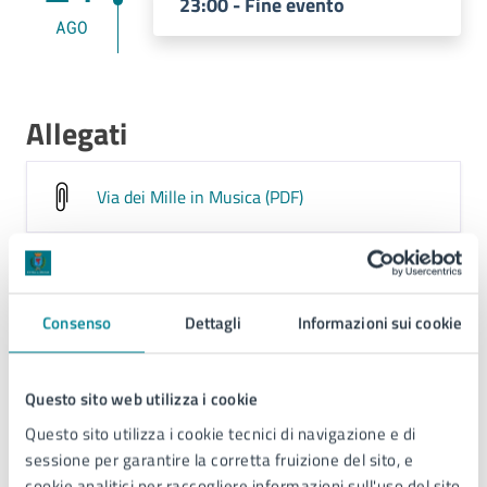
23:00 - Fine evento
AGO
Allegati
Via dei Mille in Musica (PDF)
Contatti
Consenso
Dettagli
Informazioni sui cookie
Questo sito web utilizza i cookie
Ufficio Informazioni e Accoglienza Turistica
(IAT)
Questo sito utilizza i cookie tecnici di navigazione e di
sessione per garantire la corretta fruizione del sito, e
Telefono:
0421370601
cookie analitici per raccogliere informazioni sull'uso del sito