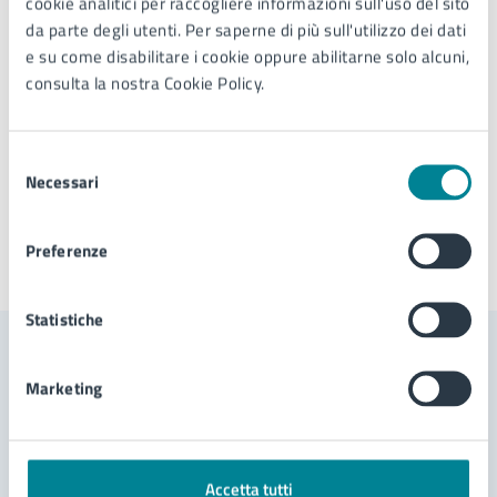
Telefono:
0421370601
cookie analitici per raccogliere informazioni sull'uso del sito
E-mail:
info@jesolo.it
da parte degli utenti. Per saperne di più sull'utilizzo dei dati
e su come disabilitare i cookie oppure abilitarne solo alcuni,
consulta la nostra Cookie Policy.
Tipo di evento
: Manifestazione artistica
Selezione
Necessari
del
consenso
Preferenze
Ultimo aggiornamento:
16/06/2026, 11:38
Statistiche
Contenuti correlati
Marketing
Servizi
Accetta tutti