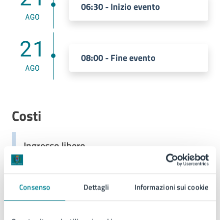
06:30 - Inizio evento
AGO
21
08:00 - Fine evento
AGO
Costi
Ingresso libero
Consenso
Dettagli
Informazioni sui cookie
Allegati