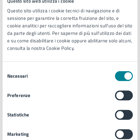
Questo sito web utilizza i cookie
Locandina (PDF)
Questo sito utilizza i cookie tecnici di navigazione e di
sessione per garantire la corretta fruizione del sito, e
cookie analitici per raccogliere informazioni sull'uso del sito
Ulteriori informazioni
da parte degli utenti. Per saperne di più sull'utilizzo dei dati
e su come disabilitare i cookie oppure abilitarne solo alcuni,
www.teatrodeipazzi.com
consulta la nostra Cookie Policy.
tel. 320 4695365
e-mail:
info@teatrodeipazzi.com
Fb e Ig @teatrodeipazzi
Selezione
Necessari
del
consenso
In caso di maltempo la manifestazione verrà
Preferenze
posticipata alla mattina successiva.
Statistiche
Contatti
Marketing