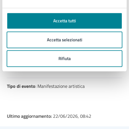
Biblioteca e cultura
Accetta tutti
Telefono:
0421359145
Telefono:
0421359144
E-mail:
serviziculturali@comune.jesolo.ve.it
Accetta selezionati
E-mail:
biblioteca.prestiti@comune.jesolo.ve.it
PEC:
comune.jesolo@legalmail.it
Rifiuta
Tipo di evento
: Manifestazione artistica
Ultimo aggiornamento:
22/06/2026, 08:42