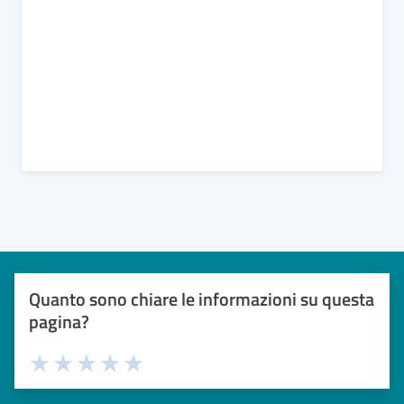
Quanto sono chiare le informazioni su questa
pagina?
Valuta 1 stelle su 5
Valuta 2 stelle su 5
Valuta 3 stelle su 5
Valuta 4 stelle su 5
Valuta 5 stelle su 5