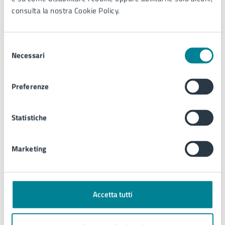
consulta la nostra Cookie Policy.
Ulteriori informazioni
Selezione
www.anvu.it
Necessari
del
consenso
Preferenze
Contatti
Statistiche
Polizia locale
Marketing
Telefono:
0421359190
E-mail:
polizia.municipale@comune.jesolo.ve.it
E-mail:
polizialocalejesolo@legalmail.it
Accetta tutti
PEC:
comune.jesolo@legalmail.it