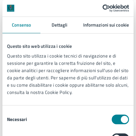
Allegati
Consenso
Dettagli
Informazioni sui cookie
Locandina - Note in viaggio da Vivaldi a
Questo sito web utilizza i cookie
Morricone (PDF)
Questo sito utilizza i cookie tecnici di navigazione e di
sessione per garantire la corretta fruizione del sito, e
cookie analitici per raccogliere informazioni sull'uso del sito
da parte degli utenti. Per saperne di più sull'utilizzo dei dati
Contatti
e su come disabilitare i cookie oppure abilitarne solo alcuni,
consulta la nostra Cookie Policy.
Biblioteca e cultura
Selezione
Telefono:
0421359145
Necessari
del
Telefono:
0421359144
consenso
E-mail:
serviziculturali@comune.jesolo.ve.it