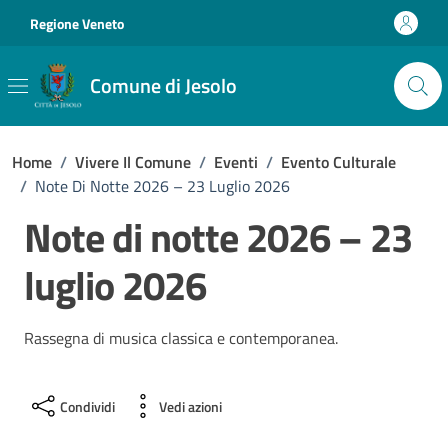
Vai ai contenuti
Vai al footer
Regione Veneto
Comune di Jesolo
Home
/
Vivere Il Comune
/
Eventi
/
Evento Culturale
/
Note Di Notte 2026 – 23 Luglio 2026
Note di notte 2026 – 23
luglio 2026
Rassegna di musica classica e contemporanea.
Condividi
Vedi azioni