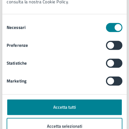
consulta la nostra Cookie Policy.
Locandina -Note di notte (PDF)
Selezione
Necessari
del
consenso
Preferenze
Contatti
Statistiche
Ufficio Informazioni e Accoglienza Turistica
(IAT)
Marketing
Telefono:
0421370601
E-mail:
info@jesolo.it
Accetta tutti
Accetta selezionati