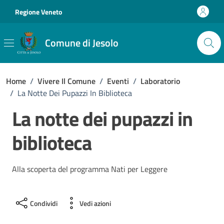
Vai ai contenuti
Vai al footer
Regione Veneto
Comune di Jesolo
Home
/
Vivere Il Comune
/
Eventi
/
Laboratorio
/
La Notte Dei Pupazzi In Biblioteca
La notte dei pupazzi in
biblioteca
Alla scoperta del programma Nati per Leggere
Condividi
Vedi azioni