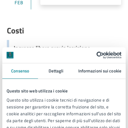
FEB
Costi
Ingresso libero previa iscrizione
Consenso
Dettagli
Informazioni sui cookie
Allegati
Questo sito web utilizza i cookie
Locandina - La notte dei pupazzi in biblioteca
(PDF)
Questo sito utilizza i cookie tecnici di navigazione e di
sessione per garantire la corretta fruizione del sito, e
cookie analitici per raccogliere informazioni sull'uso del sito
da parte degli utenti. Per saperne di più sull'utilizzo dei dati
Ulteriori informazioni
e su come disabilitare i cookie oppure abilitarne solo alcuni,