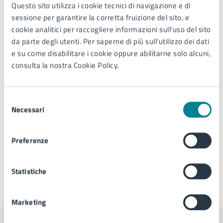
Questo sito utilizza i cookie tecnici di navigazione e di
sessione per garantire la corretta fruizione del sito, e
cookie analitici per raccogliere informazioni sull'uso del sito
Comunicazione
da parte degli utenti. Per saperne di più sull'utilizzo dei dati
e su come disabilitare i cookie oppure abilitarne solo alcuni,
Telefono:
0421359135
consulta la nostra Cookie Policy.
E-mail:
comunicazione@comune.jesolo.ve.it
PEC:
comune.jesolo@legalmail.it
Selezione
Necessari
del
consenso
Tipo di evento
: Convegno
Preferenze
Statistiche
Ultimo aggiornamento:
22/11/2024, 15:45
Marketing