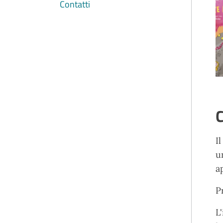
Contatti
C
I
u
a
P
L