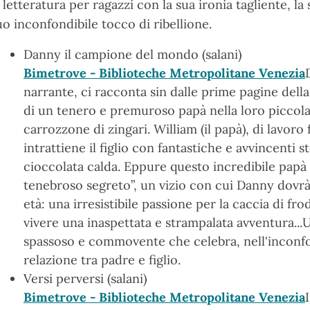
a letteratura per ragazzi con la sua ironia tagliente, l
uo inconfondibile tocco di ribellione.
Danny il campione del mondo (salani)
Bimetrove - Biblioteche Metropolitane Venezia
narrante, ci racconta sin dalle prime pagine dell
di un tenero e premuroso papà nella loro piccola
carrozzone di zingari. William (il papà), di lavoro 
intrattiene il figlio con fantastiche e avvincenti 
cioccolata calda. Eppure questo incredibile pap
tenebroso segreto”, un vizio con cui Danny dovrà
età: una irresistibile passione per la caccia di fr
vivere una inaspettata e strampalata avventura..
spassoso e commovente che celebra, nell'inconfond
relazione tra padre e figlio.
Versi perversi (salani)
Bimetrove - Biblioteche Metropolitane Venezia