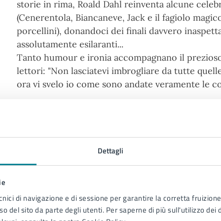
storie in rima, Roald Dahl reinventa alcune celebr
(Cenerentola, Biancaneve, Jack e il fagiolo magic
porcellini), donandoci dei finali davvero inaspetta
assolutamente esilaranti...
Tanto humour e ironia accompagnano il prezioso 
lettori: "Non lasciatevi imbrogliare da tutte quell
ora vi svelo io come sono andate veramente le cos
a partecipazione è libera e in biblioteca sono disponibil
restito.
Dettagli
 chi è rivolto
ie
iovani lettori tra i 10 e i 14 anni
cnici di navigazione e di sessione per garantire la corretta fruizione 
o del sito da parte degli utenti. Per saperne di più sull'utilizzo dei 