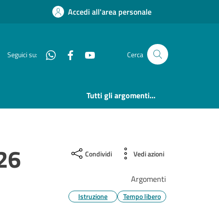
Accedi all'area personale
Whatsapp
Facebook
YouTube
Seguici su:
Cerca
Tutti gli argomenti...
 26
Condividi
Vedi azioni
Argomenti
Istruzione
Tempo libero