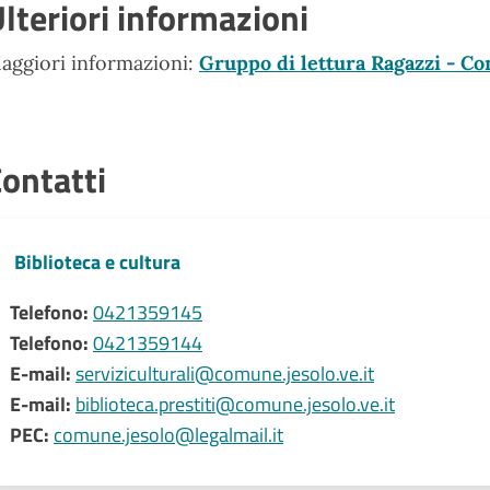
lteriori informazioni
aggiori informazioni:
Gruppo di lettura Ragazzi - Co
ontatti
Biblioteca e cultura
Telefono:
0421359145
Telefono:
0421359144
E-mail:
serviziculturali@comune.jesolo.ve.it
E-mail:
biblioteca.prestiti@comune.jesolo.ve.it
PEC:
comune.jesolo@legalmail.it