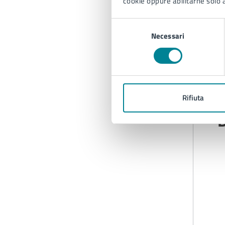
cookie oppure abilitarne solo a
Selezione
Necessari
del
consenso
Rifiuta
D