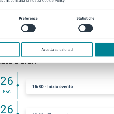
Luogo
lcuni, consulta la nostra Cookie Policy.
Preferenze
Statistiche
Biblioteca civica
Piazzetta Jesolo 1 - Jesolo (VE), 30016
Accetta selezionati
ate e orari
26
16:30 - Inizio evento
MAG
26