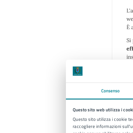
L'
we
È 
Si
ef
in
Ma
Ma
Consenso
Ma
Ma
Questo sito web utilizza i cook
Ma
Ma
Questo sito utilizza i cookie te
raccogliere informazioni sull'us