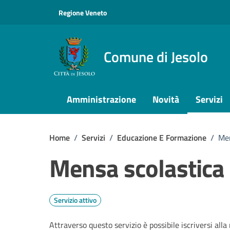
Vai ai contenuti
Vai al footer
Regione Veneto
Comune di Jesolo
Amministrazione
Novità
Servizi
Home
/
Servizi
/
Educazione E Formazione
/
Men
Mensa scolastica
Servizio attivo
Attraverso questo servizio è possibile iscriversi alla