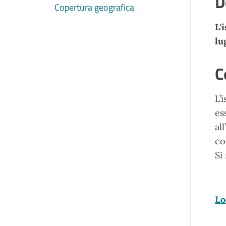
D
Copertura geografica
L'
lu
C
L’
es
al
co
Si
Lo