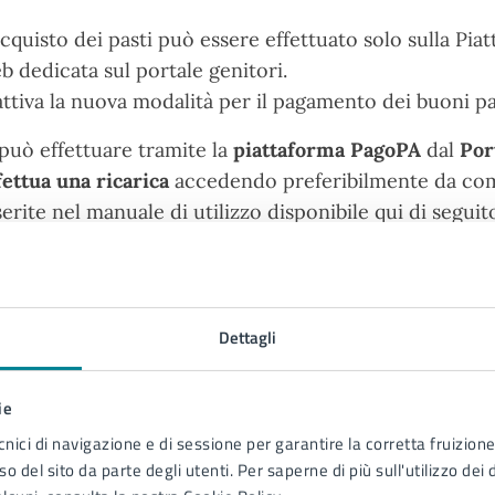
acquisto dei pasti può essere effettuato solo sulla Pi
b dedicata sul portale genitori.
attiva la nuova modalità per il pagamento dei buoni pa
 può effettuare tramite la
piattaforma PagoPA
dal
Por
fettua una ricarica
accedendo preferibilmente da comp
serite nel manuale di utilizzo disponibile qui di seguit
nuale di utilizzo PagoPa
nuale di utilizzo PagoPa - Albanese - SQ
Dettagli
nuale di utilizzo PagoPa - Bengalese - BN
nuale di utilizzo PagoPa - Rumeno -RO
ie
nuale di utilizzo PagoPa - SerboCroato - SH
nuale di utilizzo PagoPa - Macedone - MK
cnici di navigazione e di sessione per garantire la corretta fruizione 
o del sito da parte degli utenti. Per saperne di più sull'utilizzo dei 