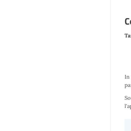
C
Ta
In
pa
So
l'