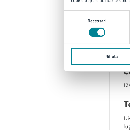
cookie oppure abilitarne solo a
Selezione
Necessari
del
consenso
Rifiuta
C
L’
T
L'
lu