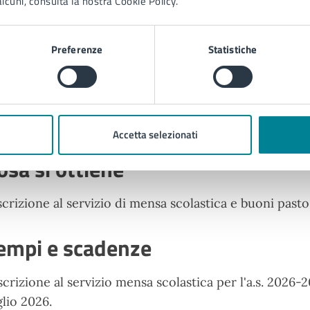
lcuni, consulta la nostra Cookie Policy.
Cosa serve
Preferenze
Statistiche
Per attivare il servizio occorre:
iscrizione alle istituzioni scolastiche con serviz
credenziali di accesso al Portale Genitori.
Accetta selezionati
osa si ottiene
iscrizione al servizio di mensa scolastica e buoni pasto
empi e scadenze
iscrizione al servizio mensa scolastica per l'a.s. 2026-20
glio 2026.