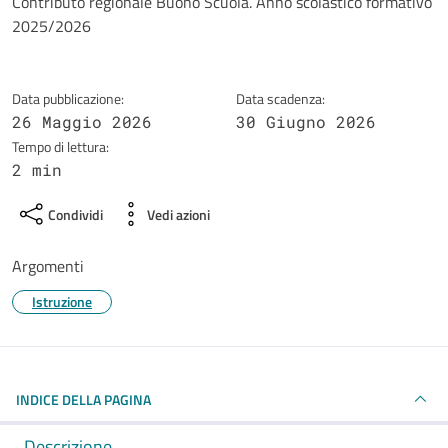
Dettagli della notizia
Contributo regionale Buono Scuola. Anno scolastico formativo
2025/2026
Data pubblicazione:
Data scadenza:
26 Maggio 2026
30 Giugno 2026
Tempo di lettura:
2 min
Condividi
Vedi azioni
Argomenti
Istruzione
INDICE DELLA PAGINA
Descrizione