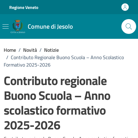
Vai ai contenuti
Vai al footer
Regione Veneto
Comune di Jesolo
Home
/
Novità
/
Notizie
/
Contributo Regionale Buono Scuola – Anno Scolastico
Formativo 2025-2026
Contributo regionale
Buono Scuola – Anno
scolastico formativo
2025-2026