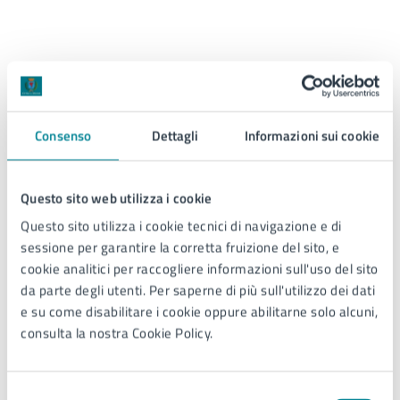
Presentazione domande esclusivamente via
web:
Accedi al servizio:
Buono Scuola
Consenso
Dettagli
Informazioni sui cookie
Informazioni e assistenza
Questo sito web utilizza i cookie
Contattare l'Ufficio Diritto allo Studio Ordinario e
Offerta Formativa Regionale ai seguenti numeri:
Questo sito utilizza i cookie tecnici di navigazione e di
041/2795036 - 5973 - 5032 (dal lunedì al venerdì h 9:00-
sessione per garantire la corretta fruizione del sito, e
13:00).
cookie analitici per raccogliere informazioni sull'uso del sito
da parte degli utenti. Per saperne di più sull'utilizzo dei dati
e su come disabilitare i cookie oppure abilitarne solo alcuni,
Allegati
consulta la nostra Cookie Policy.
Selezione
Locandina - Contributo regionale Buono Scuola -