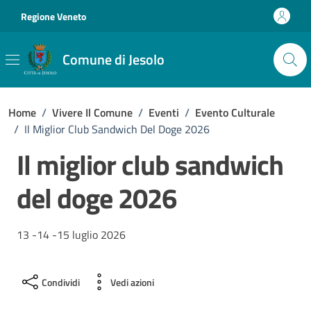
Vai ai contenuti
Vai al footer
Regione Veneto
Comune di Jesolo
Home
/
Vivere Il Comune
/
Eventi
/
Evento Culturale
/
Il Miglior Club Sandwich Del Doge 2026
Il miglior club sandwich
del doge 2026
13 -14 -15 luglio 2026
Condividi
Vedi azioni