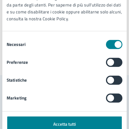
PEC:
comune.jesolo@legalmail.it
da parte degli utenti. Per saperne di più sull'utilizzo dei dati
e su come disabilitare i cookie oppure abilitarne solo alcuni,
consulta la nostra Cookie Policy.
Tipo di evento
: Evento culturale
Selezione
Necessari
del
consenso
Preferenze
Ultimo aggiornamento:
02/07/2026, 11:42
Statistiche
Contenuti correlati
Marketing
Servizi
Accetta tutti