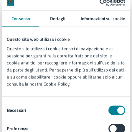
Martedì
19
Agosto
Via dei
Bontà &
Mille
Benessere
Consenso
Dettagli
Informazioni sui cookie
Martedì
19
Agosto
Manzoni
Passeggia
sotto le ste
Venerdì
22
Agosto
Casabianca
Angolo del
Questo sito web utilizza i cookie
Questo sito utilizza i cookie tecnici di navigazione e di
Giovedì
21
Agosto
Casabianca
Girajesolo
sessione per garantire la corretta fruizione del sito, e
Venerdì
22
Agosto
Torino
Girajesolo
cookie analitici per raccogliere informazioni sull'uso del sito
da parte degli utenti. Per saperne di più sull'utilizzo dei dati
Lunedì
25
Agosto
Nember
Officine
e su come disabilitare i cookie oppure abilitarne solo alcuni,
creattive
consulta la nostra Cookie Policy.
Martedì
26
Agosto
Manzoni
Passeggia
sotto le ste
Selezione
Necessari
del
Giovedì
28
Agosto
Casabianca
Angolo del
consenso
Giovedì
28
Agosto
Aurora
Bonta' &
Preferenze
benessere