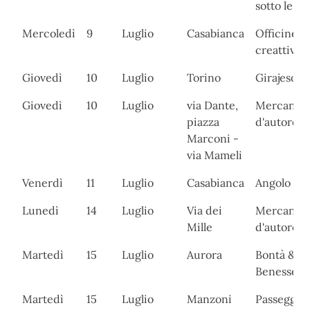
sotto le ste
Mercoledì
9
Luglio
Casabianca
Officine
creattive
Giovedì
10
Luglio
Torino
Girajesolo
Giovedì
10
Luglio
via Dante,
Mercanti
piazza
d'autore
Marconi -
via Mameli
Venerdì
11
Luglio
Casabianca
Angolo del
Lunedì
14
Luglio
Via dei
Mercanti
Mille
d'autore
Martedì
15
Luglio
Aurora
Bontà &
Benessere
Martedì
15
Luglio
Manzoni
Passeggia