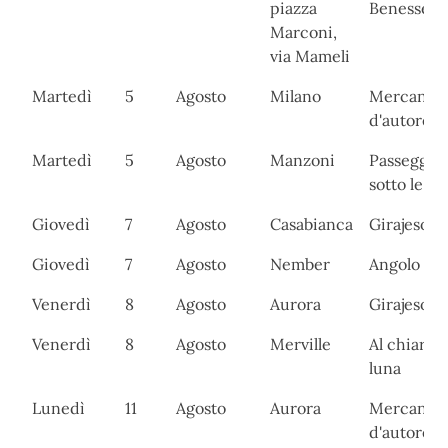
piazza
Benessere
Marconi,
via Mameli
Martedì
5
Agosto
Milano
Mercanti
d'autore
Martedì
5
Agosto
Manzoni
Passeggia
sotto le ste
Giovedì
7
Agosto
Casabianca
Girajesolo
Giovedì
7
Agosto
Nember
Angolo del
Venerdì
8
Agosto
Aurora
Girajesolo
Venerdì
8
Agosto
Merville
Al chiaro d
luna
Lunedì
11
Agosto
Aurora
Mercanti
d'autore