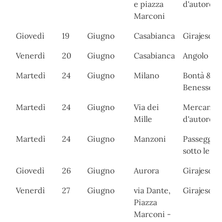
e piazza
d'autore
Marconi
Giovedì
19
Giugno
Casabianca
Girajesolo
Venerdì
20
Giugno
Casabianca
Angolo del
Martedì
24
Giugno
Milano
Bontà &
Benessere
Martedì
24
Giugno
Via dei
Mercanti
Mille
d'autore
Martedì
24
Giugno
Manzoni
Passeggia
sotto le ste
Giovedì
26
Giugno
Aurora
Girajesolo
Venerdì
27
Giugno
via Dante,
Girajesolo
Piazza
Marconi -