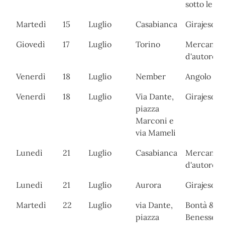
sotto le ste
Martedì
15
Luglio
Casabianca
Girajesolo
Giovedì
17
Luglio
Torino
Mercanti
d'autore
Venerdì
18
Luglio
Nember
Angolo del
Venerdì
18
Luglio
Via Dante,
Girajesolo
piazza
Marconi e
via Mameli
Lunedì
21
Luglio
Casabianca
Mercanti
d'autore
Lunedì
21
Luglio
Aurora
Girajesolo
Martedì
22
Luglio
via Dante,
Bontà &
piazza
Benessere