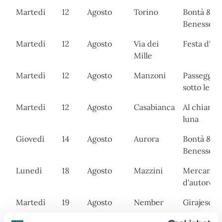
Martedì
12
Agosto
Torino
Bontà &
Benessere
Martedì
12
Agosto
Via dei
Festa d'es
Mille
Martedì
12
Agosto
Manzoni
Passeggia
sotto le ste
Martedì
12
Agosto
Casabianca
Al chiaro d
luna
Giovedì
14
Agosto
Aurora
Bontà &
Benessere
Lunedì
18
Agosto
Mazzini
Mercanti
d'autore
Martedì
19
Agosto
Nember
Girajesolo