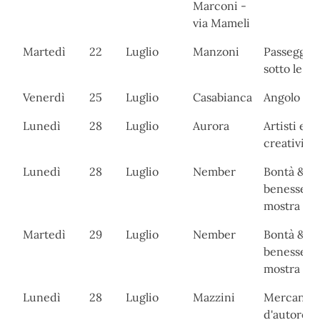
Marconi -
via Mameli
Martedì
22
Luglio
Manzoni
Passeggia
sotto le ste
Venerdì
25
Luglio
Casabianca
Angolo del
Lunedì
28
Luglio
Aurora
Artisti e
creativi
Lunedì
28
Luglio
Nember
Bontà &
benessere
mostra api
Martedì
29
Luglio
Nember
Bontà &
benessere
mostra api
Lunedì
28
Luglio
Mazzini
Mercanti
d'autore