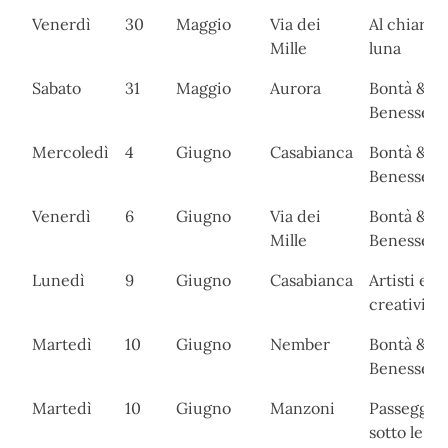
Venerdì
30
Maggio
Via dei
Al chiaro d
Mille
luna
Sabato
31
Maggio
Aurora
Bontà &
Benessere
Mercoledì
4
Giugno
Casabianca
Bontà &
Benessere
Venerdì
6
Giugno
Via dei
Bontà &
Mille
Benessere
Lunedì
9
Giugno
Casabianca
Artisti e
creativi
Martedì
10
Giugno
Nember
Bontà &
Benessere
Martedì
10
Giugno
Manzoni
Passeggia
sotto le ste