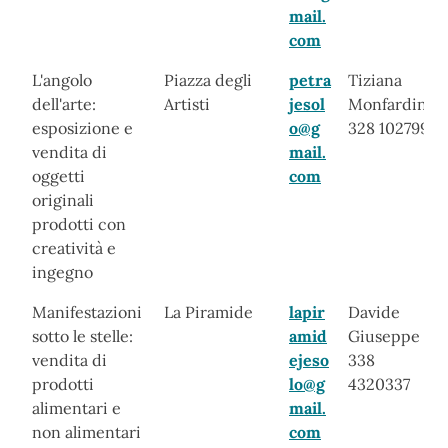
mail.
com
L'angolo
Piazza degli
petra
Tiziana
dell'arte:
Artisti
jesol
Monfardino
esposizione e
o@g
328 1027994
vendita di
mail.
oggetti
com
originali
prodotti con
creatività e
ingegno
Manifestazioni
La Piramide
lapir
Davide
sotto le stelle:
amid
Giuseppe -
vendita di
ejeso
338
prodotti
lo@g
4320337
alimentari e
mail.
non alimentari
com