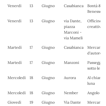
Venerdì
13
Giugno
Casabianca
Bontà &
Benessere
Venerdì
13
Giugno
via Dante,
Officine
piazza
creattive
Marconi -
via Mameli
Martedì
17
Giugno
Casabianca
Mercanti
d'autore
Martedì
17
Giugno
Manzoni
Passeggia
sotto le ste
Mercoledì
18
Giugno
Aurora
Al chiaro d
luna
Mercoledì
18
Giugno
Nember
Angolo del
Giovedì
19
Giugno
Via Dante
Mercanti