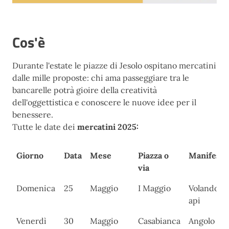
Cos'è
Durante l'estate le piazze di Jesolo ospitano mercatini
dalle mille proposte: chi ama passeggiare tra le
bancarelle potrà gioire della creatività
dell'oggettistica e conoscere le nuove idee per il
benessere.
Tutte le date dei
mercatini 2025:
Giorno
Data
Mese
Piazza o
Manifesta
via
Giorno
Data
Mese
Piazza o
Manifesta
Domenica
25
Maggio
I Maggio
Volando co
via
api
Venerdì
30
Maggio
Casabianca
Angolo del