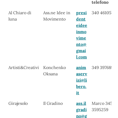
telefono
Mercatino
Organizzatore
Email
Referente e
Al Chiaro di
Ass.ne Idee in
presi
340 4610519
telefono
luna
Movimento
dent
eidee
inmo
vime
nto@
gmai
l.com
Artisti&Creativi
Konchenko
anim
349 3976898
Oksana
aserv
izi@li
bero.
it
Girajesolo
Il Gradino
ass.il
Marco 345
gradi
3595259
no@g