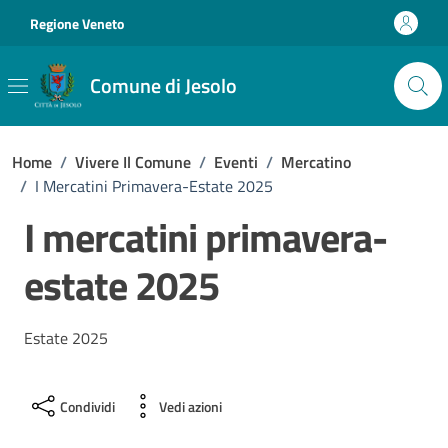
Vai ai contenuti
Vai al footer
Regione Veneto
Comune di Jesolo
Home
/
Vivere Il Comune
/
Eventi
/
Mercatino
/
I Mercatini Primavera-Estate 2025
I mercatini primavera-
estate 2025
Estate 2025
Condividi
Vedi azioni