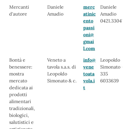
Mercanti
Daniele
merc
Daniele
d'autore
Amadio
atinic
Amadio
ento
0421.330477
passi
oni@
gmai
l.com
Bontà e
Veneto a
info@
Leopoldo
benessere:
tavola s.a.s. di
vene
Simonato -
mostra
Leopoldo
toata
335
mercato
Simonato & c.
vola.i
6033639
dedicata ai
t
prodotti
alimentari
tradizionali,
biologici,
salutistici e