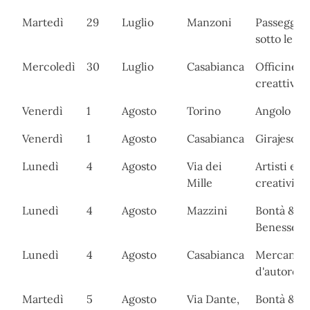
Martedì
29
Luglio
Manzoni
Passeggia
sotto le ste
Mercoledì
30
Luglio
Casabianca
Officine
creattive
Venerdì
1
Agosto
Torino
Angolo del
Venerdì
1
Agosto
Casabianca
Girajesolo
Lunedì
4
Agosto
Via dei
Artisti e
Mille
creativi
Lunedì
4
Agosto
Mazzini
Bontà &
Benessere
Lunedì
4
Agosto
Casabianca
Mercanti
d'autore
Martedì
5
Agosto
Via Dante,
Bontà &