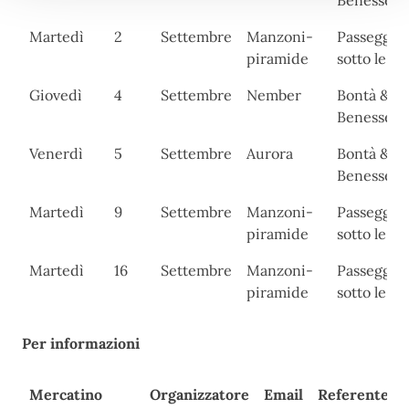
Benessere
Martedì
2
Settembre
Manzoni-
Passeggia
piramide
sotto le ste
Giovedì
4
Settembre
Nember
Bontà &
Benessere
Venerdì
5
Settembre
Aurora
Bontà &
Benessere
Martedì
9
Settembre
Manzoni-
Passeggia
piramide
sotto le ste
Martedì
16
Settembre
Manzoni-
Passeggia
piramide
sotto le ste
Per informazioni
Mercatino
Organizzatore
Email
Referente e