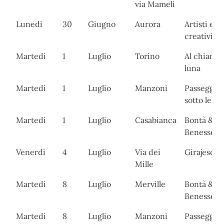
via Mameli
Lunedì
30
Giugno
Aurora
Artisti e
creativi
Martedì
1
Luglio
Torino
Al chiaro d
luna
Martedì
1
Luglio
Manzoni
Passeggia
sotto le ste
Martedì
1
Luglio
Casabianca
Bontà &
Benessere
Venerdì
4
Luglio
Via dei
Girajesolo
Mille
Martedì
8
Luglio
Merville
Bontà &
Benessere
Martedì
8
Luglio
Manzoni
Passeggia