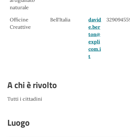
artigianato
naturale
Officine
Bell'Italia
david
3290945590
Creattive
e.ber
ton@
expli
com.i
t
A chi è rivolto
Tutti i cittadini
Luogo