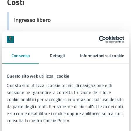
Costi
Ingresso libero
Allegati
Consenso
Dettagli
Informazioni sui cookie
Locandina - Fiabe nel parco 2026 (PDF)
Questo sito web utilizza i cookie
Questo sito utilizza i cookie tecnici di navigazione e di
Ulteriori informazioni
sessione per garantire la corretta fruizione del sito, e
cookie analitici per raccogliere informazioni sull'uso del sito
In caso di maltempo gli spettacoli si terranno in Sala
da parte degli utenti. Per saperne di più sull'utilizzo dei dati
Consiglio.
e su come disabilitare i cookie oppure abilitarne solo alcuni,
consulta la nostra Cookie Policy.