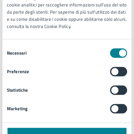
cookie analitici per raccogliere informazioni sull'uso del sito
da parte degli utenti. Per saperne di più sull'utilizzo dei dati
Arenile dei Pioppi piazza
e su come disabilitare i cookie oppure abilitarne solo alcuni,
Brescia
consulta la nostra Cookie Policy.
Via dei pioppi acc al mare
nn 4 e 3-Via Bafile acc. al
mare 10-Via dei pioppi acc.
Selezione
al mare 2, 30016
Necessari
del
consenso
Preferenze
Date e orari
Statistiche
05
00:00 - Inizio evento
Marketing
GIU