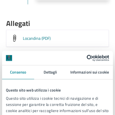
Allegati
Locandina (PDF)
Contatti
Consenso
Dettagli
Informazioni sui cookie
Ufficio Informazioni e Accoglienza Turistica
Questo sito web utilizza i cookie
(IAT)
Questo sito utilizza i cookie tecnici di navigazione e di
sessione per garantire la corretta fruizione del sito, e
Telefono:
0421370601
cookie analitici per raccogliere informazioni sull'uso del sito
E-mail:
info@jesolo.it