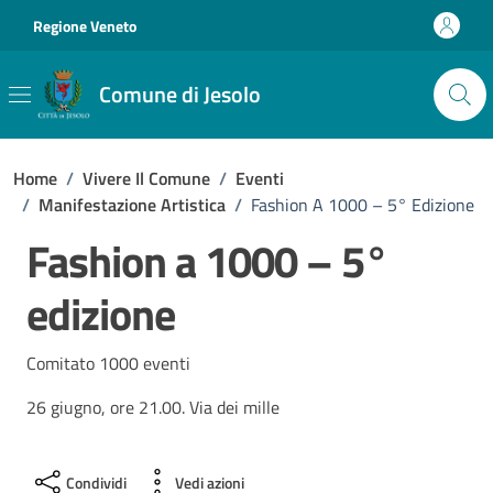
Vai ai contenuti
Vai al footer
Regione Veneto
Comune di Jesolo
Home
/
Vivere Il Comune
/
Eventi
/
Manifestazione Artistica
/
Fashion A 1000 – 5° Edizione
Fashion a 1000 – 5°
edizione
Comitato 1000 eventi
26 giugno, ore 21.00. Via dei mille
Condividi
Vedi azioni