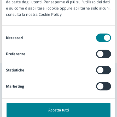
da parte degli utenti. Per saperne di più sull'utilizzo dei dati
e su come disabilitare i cookie oppure abilitarne solo alcuni,
consulta la nostra Cookie Policy.
Tipo di evento
: Manifestazione artistica
Selezione
Necessari
del
consenso
Ultimo aggiornamento:
16/06/2026, 11:25
Preferenze
Statistiche
Contenuti correlati
Marketing
Servizi
Accetta tutti
Domanda di patrocinio, di contributo e di utilizzo