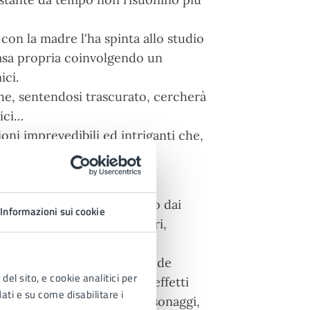
con la madre l'ha spinta allo studio
casa propria coinvolgendo un
ici.
che, sentendosi trascurato, cercherà
ici…
oni imprevedibili ed intriganti che,
a marito e moglie.
te
lia” è uno spettacolo ironico dai
Informazioni sui cookie
rescendo di intrighi e misteri,
cubo e sogno.
e Labiche “L’affaire de rue de
del sito, e cookie analitici per
l’epoca post Beatles. Ed in effetti
dati e su come disabilitare i
ell’arte: innanzitutto i personaggi,