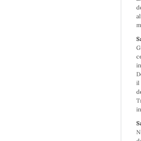
d
a
m
S
G
c
i
D
i
d
T
i
S
N
d