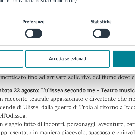
lcuni, consulta la nostra Cookie Policy.
on i loro caratteri e le loro maschere, la critica indir
ociale, gli «a parte» al pubblico e soprattutto il comic
Preferenze
Statistiche
abato 12 agosto: Solo per dirti addio - Teatro concert
 la storia di un uomo della nostra terra che, deportato
econda guerra mondiale, vive un’intensa storia d’amore
itorno, in patria, dopo la liberazione.
Accetta selezionati
a la donna lasciata non lo dimenticherà mai e cinquan
edova, benché alle soglie dei novant’anni, si rimette a
imenticato fino ad arrivare sulle rive del fiume dove eg
abato 22 agosto: L'ulissea secondo me - Teatro music
n racconto teatrale appassionato e divertente che ri
icende di Ulisse, dalla guerra di Troia al ritorno a It
ell’Odissea.
n viaggio fatto di incontri, personaggi, avventure, bat
appresentato in maniera piacevole, spassosa e coinvol