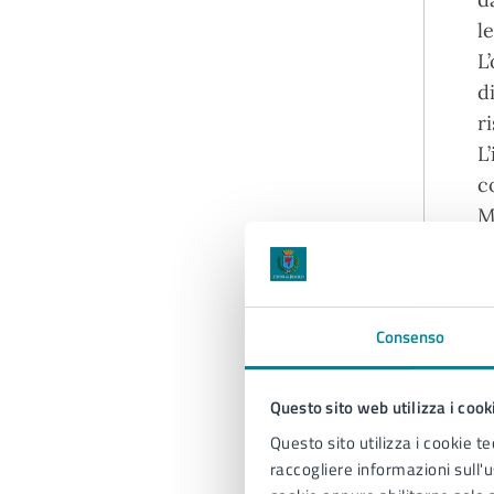
l
L
d
r
L
c
M
n
S
A
Consenso
r
p
Questo sito web utilizza i cook
U
Questo sito utilizza i cookie te
L
raccogliere informazioni sull'us
m