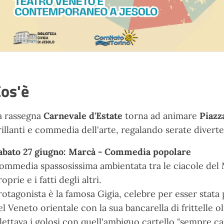
os'è
a rassegna
Carnevale d'Estate
torna ad animare
Piazz
rillanti e commedia dell'arte, regalando serate diverten
abato 27 giugno: Marcà - Commedia popolare
ommedia spassosissima ambientata tra le ciacole del M
oprie e i fatti degli altri.
rotagonista è la famosa Gigia, celebre per esser stata 
el Veneto orientale con la sua bancarella di frittelle 
llettava i golosi con quell'ambiguo cartello "sempre cald