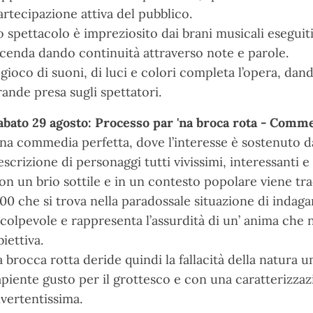
artecipazione attiva del pubblico.
o spettacolo è impreziosito dai brani musicali esegui
icenda dando continuità attraverso note e parole.
l gioco di suoni, di luci e colori completa l’opera, dan
rande presa sugli spettatori.
abato 29 agosto: Processo par 'na broca rota - Comme
na commedia perfetta, dove l’interesse è sostenuto d
escrizione di personaggi tutti vivissimi, interessanti 
on un brio sottile e in un contesto popolare viene trac
800 che si trova nella paradossale situazione di indaga
l colpevole e rappresenta l’assurdità di un’ anima che
biettiva.
a brocca rotta deride quindi la fallacità della natura 
apiente gusto per il grottesco e con una caratterizza
ivertentissima.