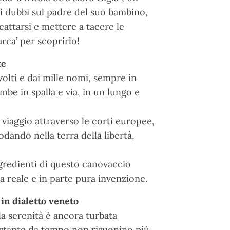
i dubbi sul padre del suo bambino,
cattarsi e mettere a tacere le
arca’ per scoprirlo!
te
olti e dai mille nomi, sempre in
ambe in spalla e via, in un lungo e
viaggio attraverso le corti europee,
dando nella terra della libertà,
gredienti di questo canovaccio
ia reale e in parte pura invenzione.
in dialetto veneto
la serenità è ancora turbata
ostante da tempo non risuonino più