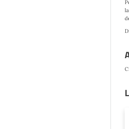
P
l
d
D
A
C