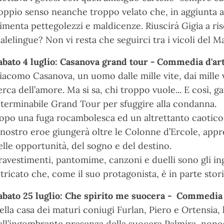
oppio senso neanche troppo velato che, in aggiunta a
limenta pettegolezzi e maldicenze. Riuscirà Gigia a ris
alelingue? Non vi resta che seguirci tra i vicoli del M
abato 4 luglio: Casanova grand tour - Commedia d'ar
iacomo Casanova, un uomo dalle mille vite, dai mille v
erca dell’amore. Ma si sa, chi troppo vuole... E così, g
nterminabile Grand Tour per sfuggire alla condanna.
opo una fuga rocambolesca ed un altrettanto caotico 
l nostro eroe giungerà oltre le Colonne d’Ercole, appro
elle opportunità, del sogno e del destino.
ravestimenti, pantomime, canzoni e duelli sono gli in
ntricato che, come il suo protagonista, è in parte stor
abato 25 luglio: Che spirito me suocera - Commedia 
ella casa dei maturi coniugi Furlan, Piero e Ortensia, 
all’ingombrante presenza della suocera Palmira, non