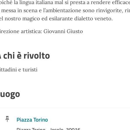
oiché la lingua italiana mal si presta a rendere effica
a messa in scena e l’ambientazione sono rinvigorite, ri
el nostro magico ed esilarante dialetto veneto.
irezione artistica: Giovanni Giusto
 chi è rivolto
ittadini e turisti
Luogo
Piazza Torino
Piazza Torino - Jesolo, 30016