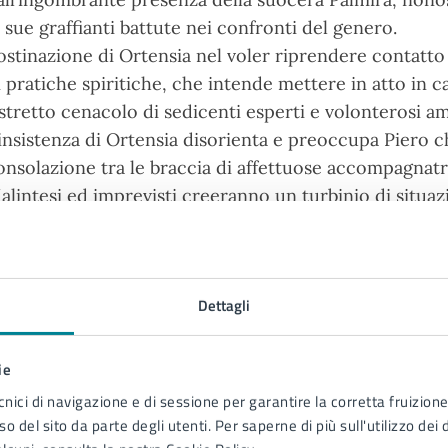
e sue graffianti battute nei confronti del genero.
’ostinazione di Ortensia nel voler riprendere contatto 
i pratiche spiritiche, che intende mettere in atto in 
istretto cenacolo di sedicenti esperti e volonterosi am
’insistenza di Ortensia disorienta e preoccupa Piero 
onsolazione tra le braccia di affettuose accompagnatr
alintesi ed imprevisti creeranno un turbinio di situazi
el finale, lasceranno spazio a una ritrovata armonia tr
abato 8 agosto: I semi della follia - Commedia dell'ar
mbientato negli psichedelici anni ‘70, “I semi della fol
Dettagli
itmi incalzanti e ricco di colpi di scena in cui, in un c
rende vita una storia in bilico tra realtà e fantasia, in
ie
na sfida intrigante che ha catapultato l’opera di Eugen
cnici di navigazione e di sessione per garantire la corretta fruizione 
ourcine”, dai salotti borghesi di Parigi, alla Venezia del
o del sito da parte degli utenti. Per saperne di più sull'utilizzo dei 
olte sono le analogie fra il vaudeville e la Commedia d