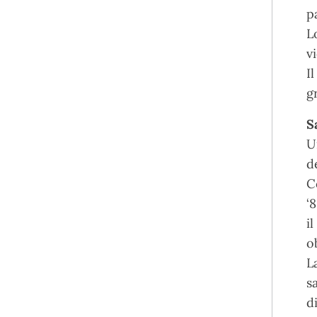
p
L
v
I
g
S
U
d
C
‘
i
o
L
s
d