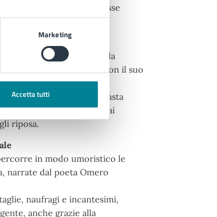
izzata a una determinata classe
o di situazione.
Marketing
o
 in Inghilterra ai tempi della
, convinto che sia finita con il suo
Accetta tutti
t’anni dopo, una volta rimasta
lla ricerca di quell’amore mai
li riposa.
ale
percorre in modo umoristico le
aca, narrate dal poeta Omero
taglie, naufragi e incantesimi,
gente, anche grazie alla