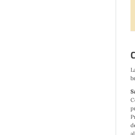
C
L
b
S
C
pr
P
d
a