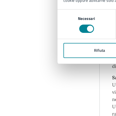
cookie oppure abilitarne solo a
c
s
Selezione
Necessari
del
S
consenso
È
S
r
Rifiuta
M
v
d
S
U
v
n
U
r