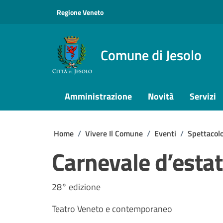
Vai ai contenuti
Vai al footer
Regione Veneto
Comune di Jesolo
Amministrazione
Novità
Servizi
Home
/
Vivere Il Comune
/
Eventi
/
Spettacolo
Carnevale d’estat
28° edizione
Teatro Veneto e contemporaneo