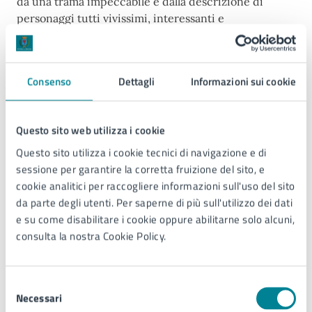
da una trama impeccabile e dalla descrizione di
personaggi tutti vivissimi, interessanti e
intelligentemente comici.
Con un brio sottile e in un contesto popolare viene
tracciato il profilo di un giudice di fine ‘800 che si
Consenso
Dettagli
Informazioni sui cookie
trova nella paradossale situazione di indagare su un
crimine di cui egli stesso è il colpevole e rappresenta
l’assurdità di un’ anima che non sa più riconoscere
Questo sito web utilizza i cookie
una realtà obiettiva.
Questo sito utilizza i cookie tecnici di navigazione e di
La brocca rotta deride quindi la fallacità della natura
sessione per garantire la corretta fruizione del sito, e
umana e del sistema giuridico, con un sapiente gusto
cookie analitici per raccogliere informazioni sull'uso del sito
per il grottesco e con una caratterizzazione dei
da parte degli utenti. Per saperne di più sull'utilizzo dei dati
personaggi accurata e divertentissima.
e su come disabilitare i cookie oppure abilitarne solo alcuni,
Poiché la lingua italiana mal si presta a rendere
consulta la nostra Cookie Policy.
efficacemente il linguaggio dei contadini, la messa in
scena e l’ambientazione sono rinvigorite, rimpolpate
e più efficaci grazie all’uso del nostro magico ed
Selezione
esilarante dialetto veneto.
Necessari
del