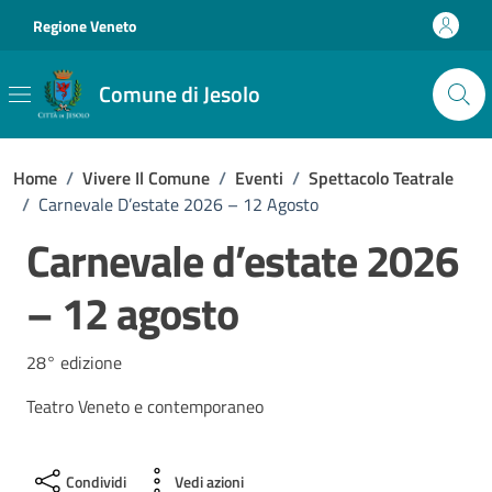
Vai ai contenuti
Vai al footer
Regione Veneto
Comune di Jesolo
Home
/
Vivere Il Comune
/
Eventi
/
Spettacolo Teatrale
/
Carnevale D’estate 2026 – 12 Agosto
Carnevale d’estate 2026
– 12 agosto
28° edizione
Teatro Veneto e contemporaneo
Condividi
Vedi azioni