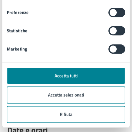
Direzione artistica: Giovanni Giusto
consenso
Preferenze
A chi è rivolto
Statistiche
Cittadini e turisti
Marketing
Luogo
Accetta tutti
Piazza Torino
Piazza Torino - Jesolo,
Accetta selezionati
30016
Rifiuta
Date e orari