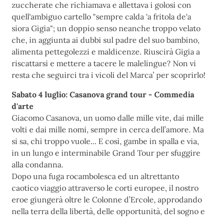
zuccherate che richiamava e allettava i golosi con
quell'ambiguo cartello "sempre calda 'a fritola de'a
siora Gigia"; un doppio senso neanche troppo velato
che, in aggiunta ai dubbi sul padre del suo bambino,
alimenta pettegolezzi e maldicenze. Riuscirà Gigia a
riscattarsi e mettere a tacere le malelingue? Non vi
resta che seguirci tra i vicoli del Marca’ per scoprirlo!
Sabato 4 luglio: Casanova grand tour - Commedia
d'arte
Giacomo Casanova, un uomo dalle mille vite, dai mille
volti e dai mille nomi, sempre in cerca dell’amore. Ma
si sa, chi troppo vuole... E così, gambe in spalla e via,
in un lungo e interminabile Grand Tour per sfuggire
alla condanna.
Dopo una fuga rocambolesca ed un altrettanto
caotico viaggio attraverso le corti europee, il nostro
eroe giungerà oltre le Colonne d’Ercole, approdando
nella terra della libertà, delle opportunità, del sogno e