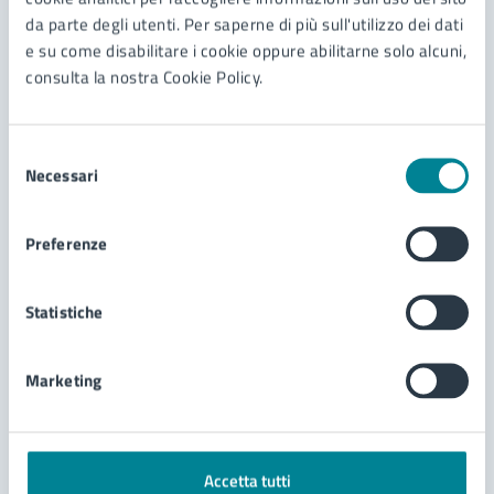
da parte degli utenti. Per saperne di più sull'utilizzo dei dati
30/04/26
03/05/26
SPETTACOLO DI DANZA
DAL
—
AL
e su come disabilitare i cookie oppure abilitarne solo alcuni,
13° Italian tango cup & festival 2026
consulta la nostra Cookie Policy.
Official Preliminary of Tango BA Mundial 2026 +
National Finals MetropoliTango World Italy
Selezione
Necessari
del
consenso
LEGGI DI PIÙ
Preferenze
Statistiche
1
Agosto
2025
Marketing
Accetta tutti