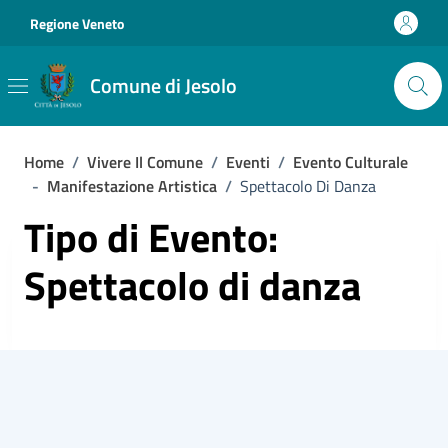
Vai ai contenuti
Vai al footer
Regione Veneto
Comune di Jesolo
Home
/
Vivere Il Comune
/
Eventi
/
Evento Culturale
-
Manifestazione Artistica
/
Spettacolo Di Danza
Tipo di Evento:
Spettacolo di danza