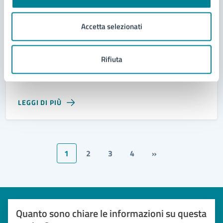
Accetta selezionati
01/08/25
01/08/25
SPETTACOLO DI DANZA
DAL
—
AL
Gala realtà coreutiche territoriali
Rifiuta
Piazza Milano. Venerdì 1 agosto 2025, ore 20.30
LEGGI DI PIÙ
1
2
3
4
»
Quanto sono chiare le informazioni su questa