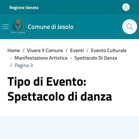
Vai ai contenuti
Vai al footer
Regione Veneto
Comune di Jesolo
Home
/
Vivere Il Comune
/
Eventi
/
Evento Culturale
-
Manifestazione Artistica
-
Spettacolo Di Danza
/
Pagina 3
Tipo di Evento:
Spettacolo di danza