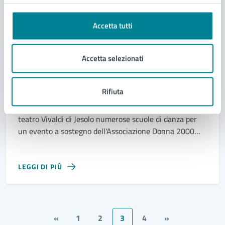
Accetta tutti
Accetta selezionati
13/01/24
13/01/24
SPETTACOLO DI DANZA
DAL
—
AL
Rassegna benefica A tutta danza
Rifiuta
A tutta Danza, alla 12^ edizione, porta sul palco del
teatro Vivaldi di Jesolo numerose scuole di danza per
un evento a sostegno dell'Associazione Donna 2000
Forza Rosa.
LEGGI DI PIÙ
«
1
2
3
4
»