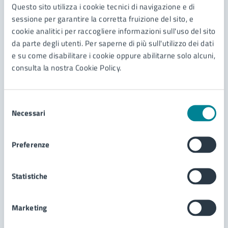
Questo sito utilizza i cookie tecnici di navigazione e di
sessione per garantire la corretta fruizione del sito, e
cookie analitici per raccogliere informazioni sull'uso del sito
da parte degli utenti. Per saperne di più sull'utilizzo dei dati
e su come disabilitare i cookie oppure abilitarne solo alcuni,
19/05/24
19/05/24
SPETTACOLO DI DANZA
consulta la nostra Cookie Policy.
DAL
—
AL
Siamo nella favola che immaginiamo
Selezione
Saggio di fine anno
Necessari
del
consenso
LEGGI DI PIÙ
Preferenze
Statistiche
13
Gennaio
Marketing
2024