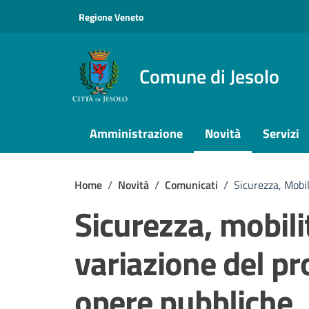
Vai ai contenuti
Vai al footer
Regione Veneto
Comune di Jesolo
Amministrazione
Novità
Servizi
Home
/
Novità
/
Comunicati
/
Sicurezza, Mobi
Sicurezza, mobili
variazione del p
opere pubbliche