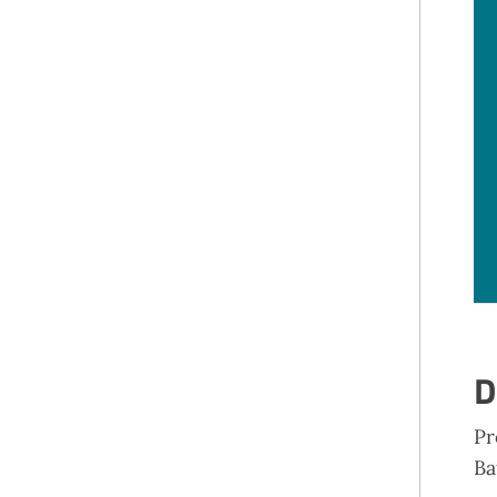
D
Pr
Ba