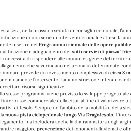
esta sera, nella prossima seduta di consiglio comunale, l’amm
anificazione di una serie di interventi cruciali e attesi da ann
tende inserire nel
Programma triennale delle opere pubbli
qualificazione e adeguamento dei
sottoservizi di piazza Trie
lla necessità di rispondere alle mutate esigenze del territorio
 allagamento che si verificano nella zona in determinate con
eliminare prevede un investimento complessivo di
circa 8 m
onomicamente l’intervento, l’amministrazione intende candi
ercettare risorse significative.
llo stesso programma viene previsto lo sviluppo progettuale 
ll’intero asse commerciale della città, al fine di valorizzare 
trattivi di Jesolo. Sempre nell’ambito della mobilità e della si
lla
nuova pista ciclopedonale lungo Via DragoJesolo
. L’inte
llegamento, ma includerà anche la diaframmatura degli argini d
rantire maggiore
prevenzione
dei fenomeni alluvionali e offr