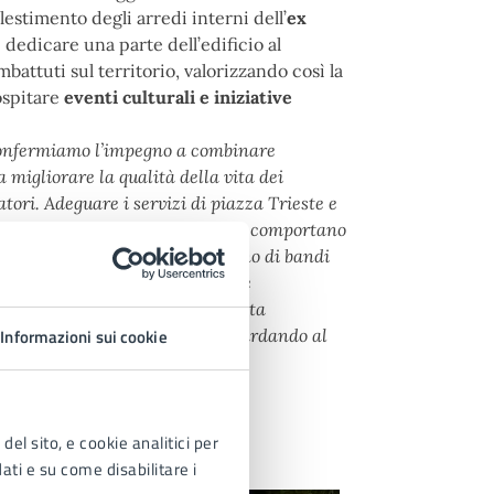
lestimento degli arredi interni dell’
ex
i dedicare una parte dell’edificio al
battuti sul territorio, valorizzando così la
ospitare
eventi culturali e iniziative
confermiamo l’impegno a combinare
 migliorare la qualità della vita dei
tatori. Adeguare i servizi di piazza Trieste e
 di fondamentale importanza, che comportano
almeno in parte - con il sostegno di bandi
non possono essere ulteriormente
ità inserendoli attraverso questa
segnale forte agli jesolani e guardando al
Informazioni sui cookie
del sito, e cookie analitici per
dati e su come disabilitare i