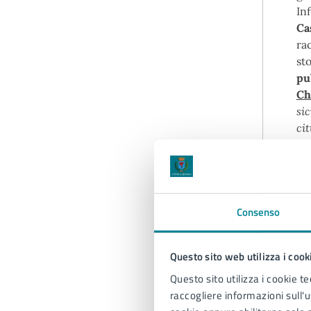
In
Ca
ra
st
pu
Ch
si
cit
ri
in
mi
pr
va
Consenso
fut
Questo sito web utilizza i cook
G
Questo sito utilizza i cookie te
raccogliere informazioni sull'us