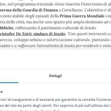
fine, nel programma triennale viene inserito l’intervento di al
serma della Guardia di Finanza
a Cortellazzo. L’obiettivo è d
cconto stabile degli episodi della
Prima Guerra Mondiale
com
oria della città, ma anche uno spazio più ampio destinato ad 
bbliche
, rafforzando il patrimonio culturale di Jesolo.
ristofer De Zotti, sindaco di Jesolo
: “
Con questi interventi 
curezza, sviluppo urbano e valorizzazione culturale, puntando a
tadini e a rafforzare l’attrattività di Jesolo per residenti e visi
qualificare l’intero asse commerciale cittadino sono progetti
vestimenti corposi, ma che speriamo di riuscire a finanziare – 
nisteriali. Sono interventi rinviati per troppo tempo che ora 
ocrastinati, impegni che ci assumiamo con senso di responsabil
riazione nel piano triennale delle opere pubbliche per dare un 
Dettagli
uro della città
”.
ie
alleria immagini
cnici di navigazione e di sessione per garantire la corretta fruizione 
o del sito da parte degli utenti. Per saperne di più sull'utilizzo dei 