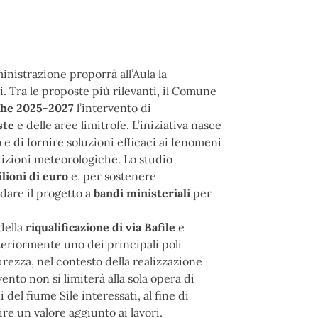
inistrazione proporrà all’Aula la
i. Tra le proposte più rilevanti, il Comune
che 2025-2027
l’intervento di
ste
e delle aree limitrofe. L’iniziativa nasce
 e di fornire soluzioni efficaci ai fenomeni
dizioni meteorologiche. Lo studio
ilioni di euro
e, per sostenere
dare il progetto a
bandi ministeriali
per
della
riqualificazione di via Bafile
e
ulteriormente uno dei principali poli
curezza, nel contesto della realizzazione
rvento non si limiterà alla sola opera di
el fiume Sile interessati, al fine di
ire un valore aggiunto ai lavori.