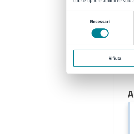
cookie oppure abilitarne solo a
Selezione
Necessari
del
consenso
Rifiuta
A