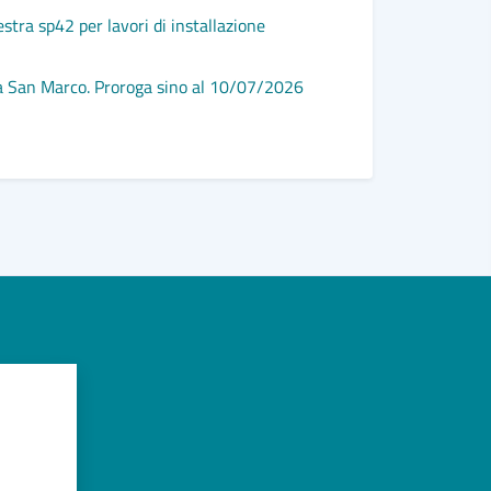
stra sp42 per lavori di installazione
Fugge all'
Bilancio, 
 via San Marco. Proroga sino al 10/07/2026
Vedi altri