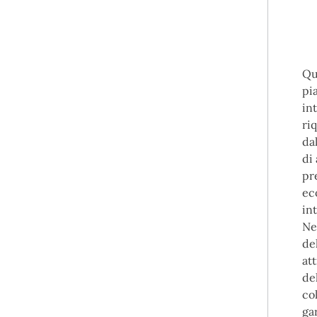
Qu
pi
in
ri
da
di
pr
ec
int
Ne
de
at
de
co
ga