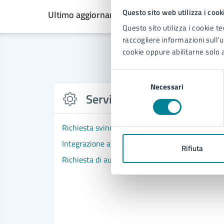
Questo sito web utilizza i cook
Ultimo aggiornamento:
21/10/2024, 10:55
Questo sito utilizza i cookie te
raccogliere informazioni sull'us
cookie oppure abilitarne solo a
Selezione
Necessari
del
Servizi
consenso
Richiesta svincolo polizza fideiussoria posta a 
Integrazione alla richiesta di autorizzazione ab
Rifiuta
Richiesta di autorizzazione abbattimento piant