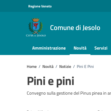
Vai ai contenuti
Vai al footer
Regione Veneto
Comune di Jesolo
Amministrazione
Novità
Servizi
Home
/
Novità
/
Notizie
/
Pini E Pini
Pini e pini
Dettagli della notizi
Convegno sulla gestione del Pinus pinea in 