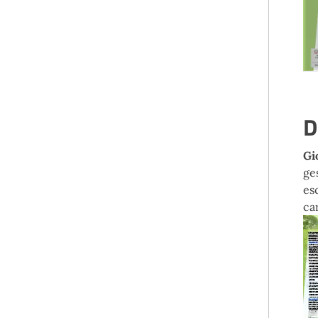
D
Gi
ge
es
ca