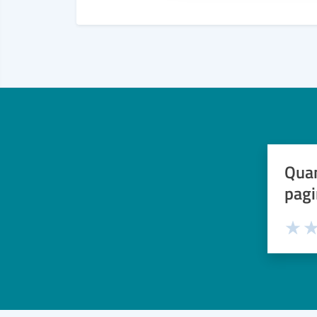
Quan
pagi
Valuta 
Val