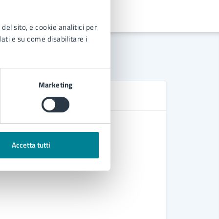
del sito, e cookie analitici per
dati e su come disabilitare i
Marketing
D
Ordinanza 
divieto di
Accetta tutti
Ordinanza 
vettori e,
Regolamen
Parchi e 