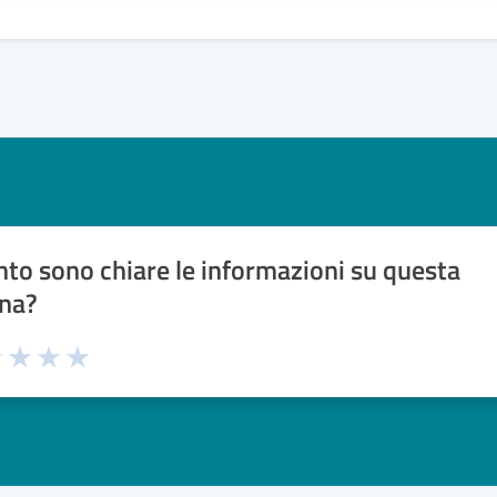
to sono chiare le informazioni su questa
na?
1 stelle su 5
uta 2 stelle su 5
Valuta 3 stelle su 5
Valuta 4 stelle su 5
Valuta 5 stelle su 5