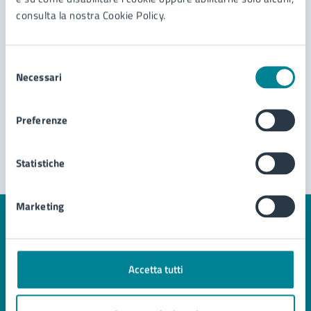
abbattimento piante
consulta la nostra Cookie Policy.
Richiesta di autorizzazione abbattimento piante
Selezione
Necessari
del
consenso
Preferenze
Statistiche
Marketing
Quanto sono chiare le informazioni su questa
pagina?
Accetta tutti
Valuta 1 stelle su 5
Valuta 2 stelle su 5
Valuta 3 stelle su 5
Valuta 4 stelle su 5
Valuta 5 stelle su 5