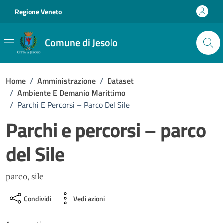
Vai ai contenuti
Vai al footer
Regione Veneto
Comune di Jesolo
Home
/
Amministrazione
/
Dataset
/
Ambiente E Demanio Marittimo
/
Parchi E Percorsi – Parco Del Sile
Parchi e percorsi – parco
del Sile
parco, sile
Condividi
Vedi azioni