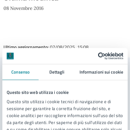
08 Novembre 2016
Ultimo aggiornamento:
07/08/2025, 15:08
Consenso
Dettagli
Informazioni sui cookie
Contenuti correlati
Questo sito web utilizza i cookie
Servizi
Questo sito utilizza i cookie tecnici di navigazione e di
sessione per garantire la corretta fruizione del sito, e
Richiesta svincolo polizza fideiussoria posta a
cookie analitici per raccogliere informazioni sull'uso del sito
garanzie dell’adempimento di reimpianto di alberi
da parte degli utenti. Per saperne di più sull'utilizzo dei dati
Integrazione alla richiesta di autorizzazione
e su come disabilitare i cookie oppure abilitarne solo alcuni,