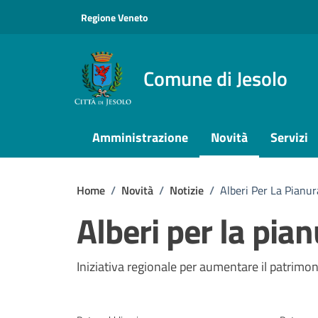
Vai ai contenuti
Vai al footer
Regione Veneto
Comune di Jesolo
Amministrazione
Novità
Servizi
Home
/
Novità
/
Notizie
/
Alberi Per La Pianu
Alberi per la pia
Dettagli della notizi
Iniziativa regionale per aumentare il patrimo