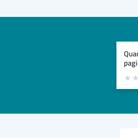
Quan
pagi
Valuta 
Val