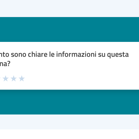
to sono chiare le informazioni su questa
na?
1 stelle su 5
uta 2 stelle su 5
Valuta 3 stelle su 5
Valuta 4 stelle su 5
Valuta 5 stelle su 5