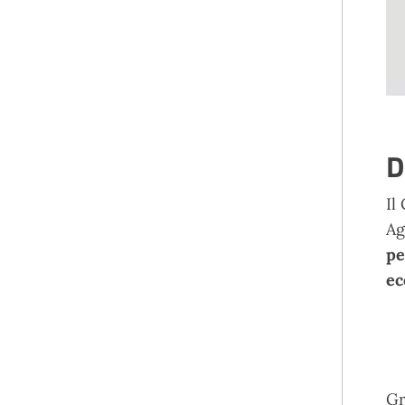
D
Il
Ag
pe
ec
Gr