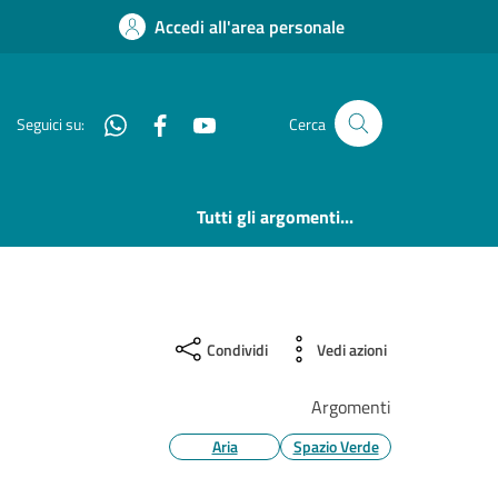
Accedi all'area personale
Whatsapp
Facebook
YouTube
Seguici su:
Cerca
Tutti gli argomenti...
Condividi
Vedi azioni
Argomenti
Aria
Spazio Verde