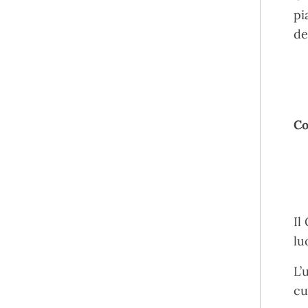
pi
de
Co
Il
lu
L’
cu